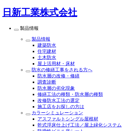
日新工業株式会社
製品情報
製品情報
建築防水
住宅建材
土木防水
屋上活用材・床材
防水の修繕工事をされる方へ
防水層の改修・修繕
調査診断
防水層の劣化現象
修繕工法の種類・防水層の種類
改修防水工法の選定
施工店をお探しの方は
カラーシミュレーション
アスファルトシングル屋根材
乾式浮床仕上げ工法／屋上緑化システム