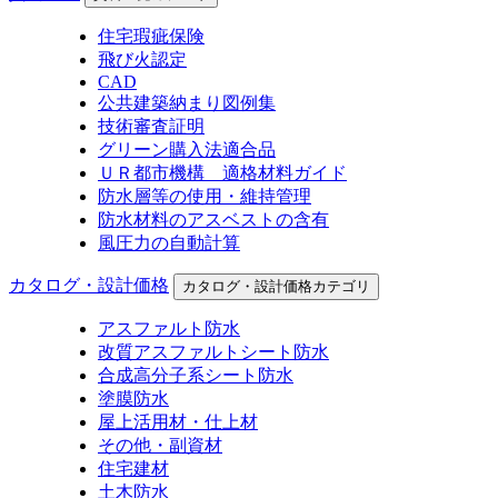
住宅瑕疵保険
飛び火認定
CAD
公共建築納まり図例集
技術審査証明
グリーン購入法適合品
ＵＲ都市機構 適格材料ガイド
防水層等の使用・維持管理
防水材料のアスベストの含有
風圧力の自動計算
カタログ・設計価格
カタログ・設計価格カテゴリ
アスファルト防水
改質アスファルトシート防水
合成高分子系シート防水
塗膜防水
屋上活用材・仕上材
その他・副資材
住宅建材
土木防水