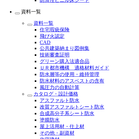
防滑性ビニル床シート
資料一覧
資料一覧
住宅瑕疵保険
飛び火認定
CAD
公共建築納まり図例集
技術審査証明
グリーン購入法適合品
ＵＲ都市機構 適格材料ガイド
防水層等の使用・維持管理
防水材料のアスベストの含有
風圧力の自動計算
カタログ・設計価格
アスファルト防水
改質アスファルトシート防水
合成高分子系シート防水
塗膜防水
屋上活用材・仕上材
その他・副資材