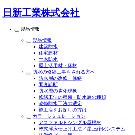
日新工業株式会社
製品情報
製品情報
建築防水
住宅建材
土木防水
屋上活用材・床材
防水の修繕工事をされる方へ
防水層の改修・修繕
調査診断
防水層の劣化現象
修繕工法の種類・防水層の種類
改修防水工法の選定
施工店をお探しの方は
カラーシミュレーション
アスファルトシングル屋根材
乾式浮床仕上げ工法／屋上緑化システム