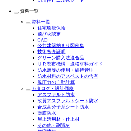
防滑性ビニル床シート
資料一覧
資料一覧
住宅瑕疵保険
飛び火認定
CAD
公共建築納まり図例集
技術審査証明
グリーン購入法適合品
ＵＲ都市機構 適格材料ガイド
防水層等の使用・維持管理
防水材料のアスベストの含有
風圧力の自動計算
カタログ・設計価格
アスファルト防水
改質アスファルトシート防水
合成高分子系シート防水
塗膜防水
屋上活用材・仕上材
その他・副資材