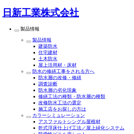
日新工業株式会社
製品情報
製品情報
建築防水
住宅建材
土木防水
屋上活用材・床材
防水の修繕工事をされる方へ
防水層の改修・修繕
調査診断
防水層の劣化現象
修繕工法の種類・防水層の種類
改修防水工法の選定
施工店をお探しの方は
カラーシミュレーション
アスファルトシングル屋根材
乾式浮床仕上げ工法／屋上緑化システム