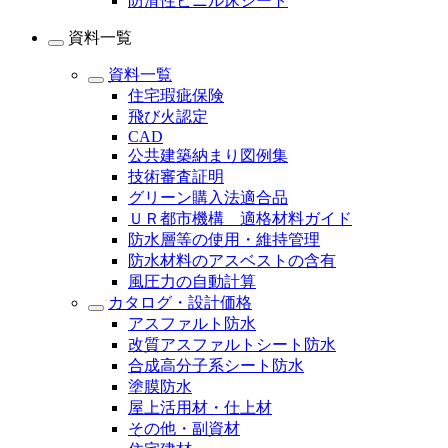
防滑性ビニル床シート
資料一覧
資料一覧
住宅瑕疵保険
飛び火認定
CAD
公共建築納まり図例集
技術審査証明
グリーン購入法適合品
ＵＲ都市機構 適格材料ガイド
防水層等の使用・維持管理
防水材料のアスベストの含有
風圧力の自動計算
カタログ・設計価格
アスファルト防水
改質アスファルトシート防水
合成高分子系シート防水
塗膜防水
屋上活用材・仕上材
その他・副資材