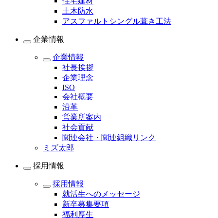
住宅建材
土木防水
アスファルトシングル葺き工法
企業情報
企業情報
社長挨拶
企業理念
ISO
会社概要
沿革
営業所案内
社会貢献
関連会社・関連組織リンク
ミズ太郎
採用情報
採用情報
就活生へのメッセージ
新卒募集要項
福利厚生