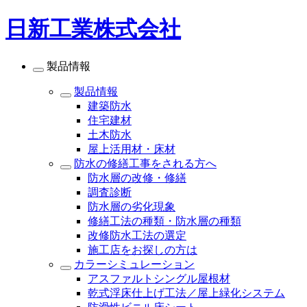
日新工業株式会社
製品情報
製品情報
建築防水
住宅建材
土木防水
屋上活用材・床材
防水の修繕工事をされる方へ
防水層の改修・修繕
調査診断
防水層の劣化現象
修繕工法の種類・防水層の種類
改修防水工法の選定
施工店をお探しの方は
カラーシミュレーション
アスファルトシングル屋根材
乾式浮床仕上げ工法／屋上緑化システム