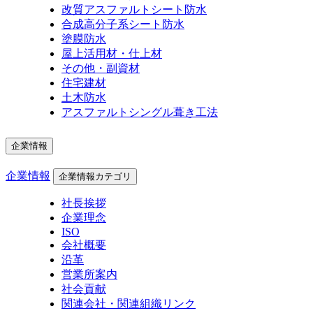
改質アスファルトシート防水
合成高分子系シート防水
塗膜防水
屋上活用材・仕上材
その他・副資材
住宅建材
土木防水
アスファルトシングル葺き工法
企業情報
企業情報
企業情報カテゴリ
社長挨拶
企業理念
ISO
会社概要
沿革
営業所案内
社会貢献
関連会社・関連組織リンク