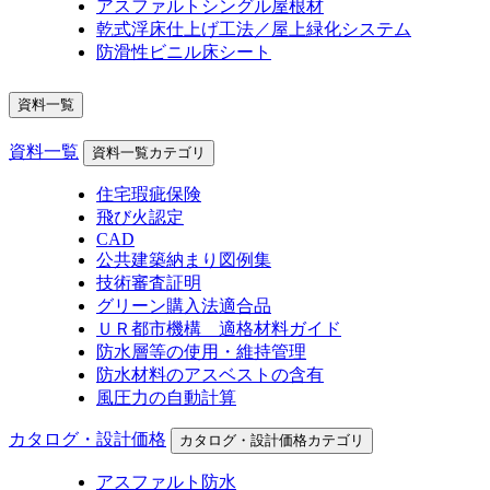
アスファルトシングル屋根材
乾式浮床仕上げ工法／屋上緑化システム
防滑性ビニル床シート
資料一覧
資料一覧
資料一覧カテゴリ
住宅瑕疵保険
飛び火認定
CAD
公共建築納まり図例集
技術審査証明
グリーン購入法適合品
ＵＲ都市機構 適格材料ガイド
防水層等の使用・維持管理
防水材料のアスベストの含有
風圧力の自動計算
カタログ・設計価格
カタログ・設計価格カテゴリ
アスファルト防水