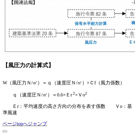
【風圧力の計算式】
W（風圧力Ｎ/㎡）＝ｑ（速度圧Ｎ/㎡）×Ｃf（風力係数）
2
2
ｑ（速度圧Ｎ/㎡）＝0.6×Ｅr
×Ｖo
Ｅr：平均速度の高さ方向の分布を表す係数 Ｖo：基
準風速
ページtopへジャンプ