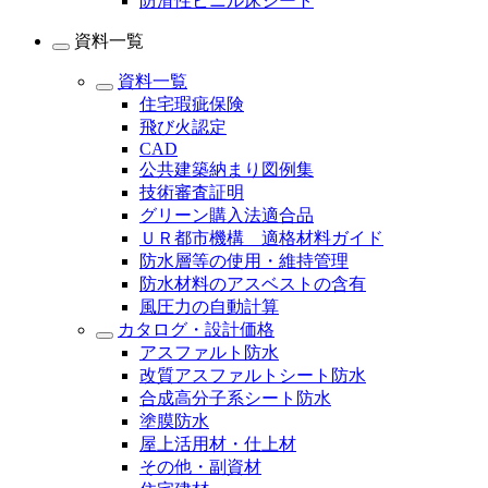
防滑性ビニル床シート
資料一覧
資料一覧
住宅瑕疵保険
飛び火認定
CAD
公共建築納まり図例集
技術審査証明
グリーン購入法適合品
ＵＲ都市機構 適格材料ガイド
防水層等の使用・維持管理
防水材料のアスベストの含有
風圧力の自動計算
カタログ・設計価格
アスファルト防水
改質アスファルトシート防水
合成高分子系シート防水
塗膜防水
屋上活用材・仕上材
その他・副資材