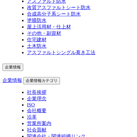
アスファルト防水
改質アスファルトシート防水
合成高分子系シート防水
塗膜防水
屋上活用材・仕上材
その他・副資材
住宅建材
土木防水
アスファルトシングル葺き工法
企業情報
企業情報
企業情報カテゴリ
社長挨拶
企業理念
ISO
会社概要
沿革
営業所案内
社会貢献
関連会社・関連組織リンク