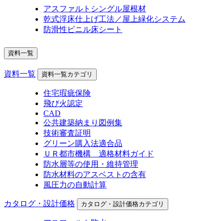
アスファルトシングル屋根材
乾式浮床仕上げ工法／屋上緑化システム
防滑性ビニル床シート
資料一覧
資料一覧
資料一覧カテゴリ
住宅瑕疵保険
飛び火認定
CAD
公共建築納まり図例集
技術審査証明
グリーン購入法適合品
ＵＲ都市機構 適格材料ガイド
防水層等の使用・維持管理
防水材料のアスベストの含有
風圧力の自動計算
カタログ・設計価格
カタログ・設計価格カテゴリ