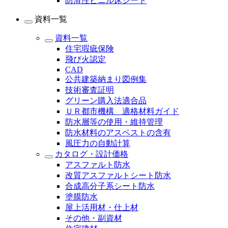
防滑性ビニル床シート
資料一覧
資料一覧
住宅瑕疵保険
飛び火認定
CAD
公共建築納まり図例集
技術審査証明
グリーン購入法適合品
ＵＲ都市機構 適格材料ガイド
防水層等の使用・維持管理
防水材料のアスベストの含有
風圧力の自動計算
カタログ・設計価格
アスファルト防水
改質アスファルトシート防水
合成高分子系シート防水
塗膜防水
屋上活用材・仕上材
その他・副資材