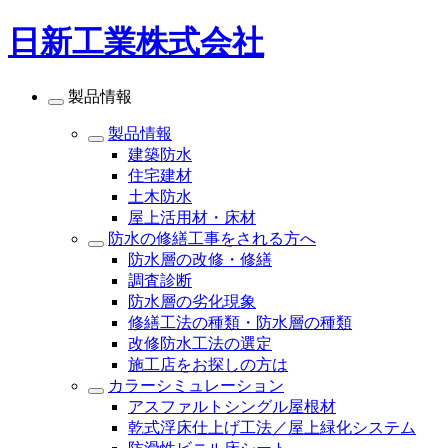
日新工業株式会社
製品情報
製品情報
建築防水
住宅建材
土木防水
屋上活用材・床材
防水の修繕工事をされる方へ
防水層の改修・修繕
調査診断
防水層の劣化現象
修繕工法の種類・防水層の種類
改修防水工法の選定
施工店をお探しの方は
カラーシミュレーション
アスファルトシングル屋根材
乾式浮床仕上げ工法／屋上緑化システム