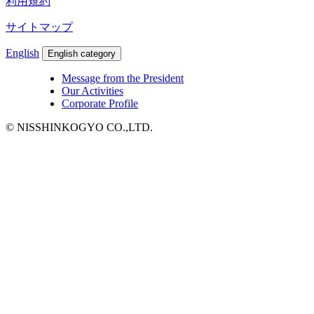
利用規約
サイトマップ
English
English category
Message from the President
Our Activities
Corporate Profile
© NISSHINKOGYO CO.,LTD.