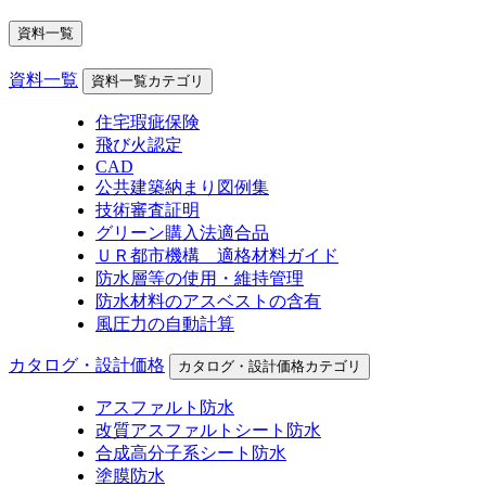
資料一覧
資料一覧
資料一覧カテゴリ
住宅瑕疵保険
飛び火認定
CAD
公共建築納まり図例集
技術審査証明
グリーン購入法適合品
ＵＲ都市機構 適格材料ガイド
防水層等の使用・維持管理
防水材料のアスベストの含有
風圧力の自動計算
カタログ・設計価格
カタログ・設計価格カテゴリ
アスファルト防水
改質アスファルトシート防水
合成高分子系シート防水
塗膜防水