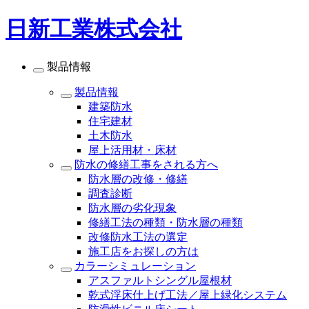
日新工業株式会社
製品情報
製品情報
建築防水
住宅建材
土木防水
屋上活用材・床材
防水の修繕工事をされる方へ
防水層の改修・修繕
調査診断
防水層の劣化現象
修繕工法の種類・防水層の種類
改修防水工法の選定
施工店をお探しの方は
カラーシミュレーション
アスファルトシングル屋根材
乾式浮床仕上げ工法／屋上緑化システム