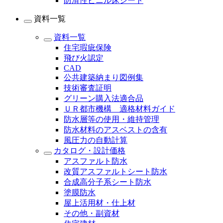
防滑性ビニル床シート
資料一覧
資料一覧
住宅瑕疵保険
飛び火認定
CAD
公共建築納まり図例集
技術審査証明
グリーン購入法適合品
ＵＲ都市機構 適格材料ガイド
防水層等の使用・維持管理
防水材料のアスベストの含有
風圧力の自動計算
カタログ・設計価格
アスファルト防水
改質アスファルトシート防水
合成高分子系シート防水
塗膜防水
屋上活用材・仕上材
その他・副資材