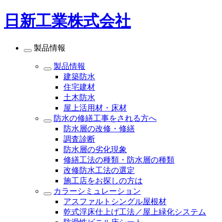
日新工業株式会社
製品情報
製品情報
建築防水
住宅建材
土木防水
屋上活用材・床材
防水の修繕工事をされる方へ
防水層の改修・修繕
調査診断
防水層の劣化現象
修繕工法の種類・防水層の種類
改修防水工法の選定
施工店をお探しの方は
カラーシミュレーション
アスファルトシングル屋根材
乾式浮床仕上げ工法／屋上緑化システム