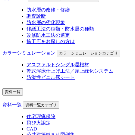
防水層の改修・修繕
調査診断
防水層の劣化現象
修繕工法の種類・防水層の種類
改修防水工法の選定
施工店をお探しの方は
カラーシミュレーション
カラーシミュレーションカテゴリ
アスファルトシングル屋根材
乾式浮床仕上げ工法／屋上緑化システム
防滑性ビニル床シート
資料一覧
資料一覧
資料一覧カテゴリ
住宅瑕疵保険
飛び火認定
CAD
公共建築納まり図例集