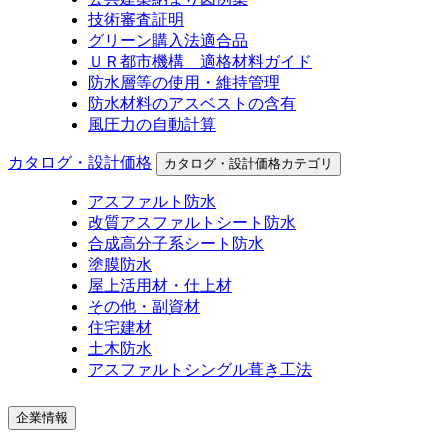
技術審査証明
グリーン購入法適合品
ＵＲ都市機構 適格材料ガイド
防水層等の使用・維持管理
防水材料のアスベストの含有
風圧力の自動計算
カタログ・設計価格
カタログ・設計価格カテゴリ
アスファルト防水
改質アスファルトシート防水
合成高分子系シート防水
塗膜防水
屋上活用材・仕上材
その他・副資材
住宅建材
土木防水
アスファルトシングル葺き工法
企業情報