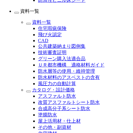
防滑性ビニル床シート
資料一覧
資料一覧
住宅瑕疵保険
飛び火認定
CAD
公共建築納まり図例集
技術審査証明
グリーン購入法適合品
ＵＲ都市機構 適格材料ガイド
防水層等の使用・維持管理
防水材料のアスベストの含有
風圧力の自動計算
カタログ・設計価格
アスファルト防水
改質アスファルトシート防水
合成高分子系シート防水
塗膜防水
屋上活用材・仕上材
その他・副資材