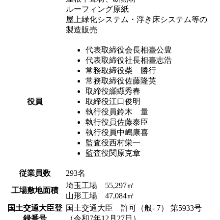
ルーフィング原紙
屋上緑化システム・浮き床システム等の
製造販売
代表取締役会長
相臺公豊
代表取締役社長
相臺志浩
常務取締役
柴 勝行
常務取締役
佐藤隆英
取締役
纐纈秀春
役員
取締役
江口俊明
執行役員
鈴木 量
執行役員
佐藤泰臣
執行役員
中嶋康喜
監査役
西村栄一
監査役
関原克章
従業員数
293名
埼玉工場 55,297㎡
工場敷地面積
山形工場 47,084㎡
国土交通大臣登
国土交通大臣 許可（般- 7） 第5933号
録番号
（令和7年12月27日）