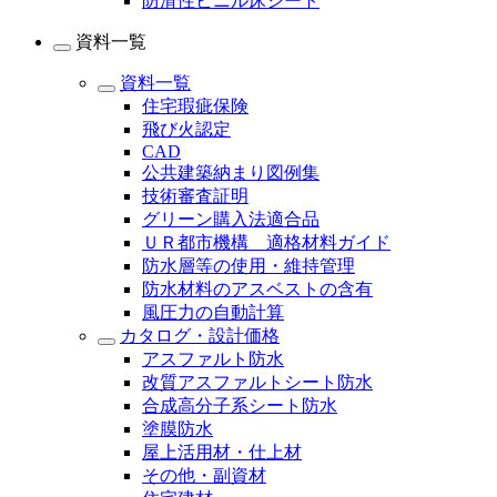
防滑性ビニル床シート
資料一覧
資料一覧
住宅瑕疵保険
飛び火認定
CAD
公共建築納まり図例集
技術審査証明
グリーン購入法適合品
ＵＲ都市機構 適格材料ガイド
防水層等の使用・維持管理
防水材料のアスベストの含有
風圧力の自動計算
カタログ・設計価格
アスファルト防水
改質アスファルトシート防水
合成高分子系シート防水
塗膜防水
屋上活用材・仕上材
その他・副資材