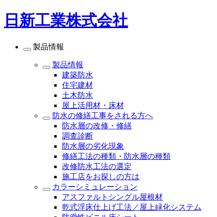
日新工業株式会社
製品情報
製品情報
建築防水
住宅建材
土木防水
屋上活用材・床材
防水の修繕工事をされる方へ
防水層の改修・修繕
調査診断
防水層の劣化現象
修繕工法の種類・防水層の種類
改修防水工法の選定
施工店をお探しの方は
カラーシミュレーション
アスファルトシングル屋根材
乾式浮床仕上げ工法／屋上緑化システム