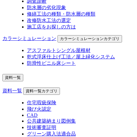
調査診断
防水層の劣化現象
修繕工法の種類・防水層の種類
改修防水工法の選定
施工店をお探しの方は
カラーシミュレーション
カラーシミュレーションカテゴリ
アスファルトシングル屋根材
乾式浮床仕上げ工法／屋上緑化システム
防滑性ビニル床シート
資料一覧
資料一覧
資料一覧カテゴリ
住宅瑕疵保険
飛び火認定
CAD
公共建築納まり図例集
技術審査証明
グリーン購入法適合品