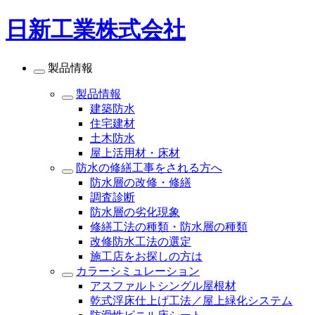
日新工業株式会社
製品情報
製品情報
建築防水
住宅建材
土木防水
屋上活用材・床材
防水の修繕工事をされる方へ
防水層の改修・修繕
調査診断
防水層の劣化現象
修繕工法の種類・防水層の種類
改修防水工法の選定
施工店をお探しの方は
カラーシミュレーション
アスファルトシングル屋根材
乾式浮床仕上げ工法／屋上緑化システム