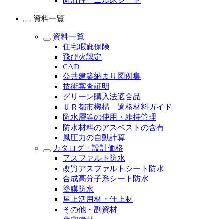
防滑性ビニル床シート
資料一覧
資料一覧
住宅瑕疵保険
飛び火認定
CAD
公共建築納まり図例集
技術審査証明
グリーン購入法適合品
ＵＲ都市機構 適格材料ガイド
防水層等の使用・維持管理
防水材料のアスベストの含有
風圧力の自動計算
カタログ・設計価格
アスファルト防水
改質アスファルトシート防水
合成高分子系シート防水
塗膜防水
屋上活用材・仕上材
その他・副資材