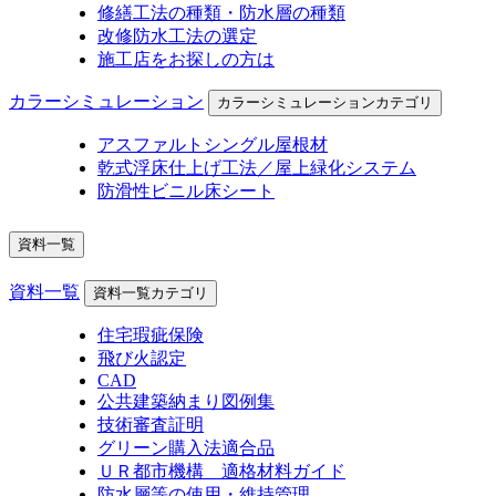
修繕工法の種類・防水層の種類
改修防水工法の選定
施工店をお探しの方は
カラーシミュレーション
カラーシミュレーションカテゴリ
アスファルトシングル屋根材
乾式浮床仕上げ工法／屋上緑化システム
防滑性ビニル床シート
資料一覧
資料一覧
資料一覧カテゴリ
住宅瑕疵保険
飛び火認定
CAD
公共建築納まり図例集
技術審査証明
グリーン購入法適合品
ＵＲ都市機構 適格材料ガイド
防水層等の使用・維持管理