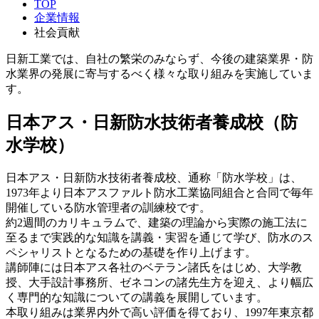
TOP
企業情報
社会貢献
日新工業では、自社の繁栄のみならず、今後の建築業界・防
水業界の発展に寄与するべく様々な取り組みを実施していま
す。
日本アス・日新防水技術者養成校（防
水学校）
日本アス・日新防水技術者養成校、通称「防水学校」は、
1973年より日本アスファルト防水工業協同組合と合同で毎年
開催している防水管理者の訓練校です。
約2週間のカリキュラムで、建築の理論から実際の施工法に
至るまで実践的な知識を講義・実習を通じて学び、防水のス
ペシャリストとなるための基礎を作り上げます。
講師陣には日本アス各社のベテラン諸氏をはじめ、大学教
授、大手設計事務所、ゼネコンの諸先生方を迎え、より幅広
く専門的な知識についての講義を展開しています。
本取り組みは業界内外で高い評価を得ており、1997年東京都