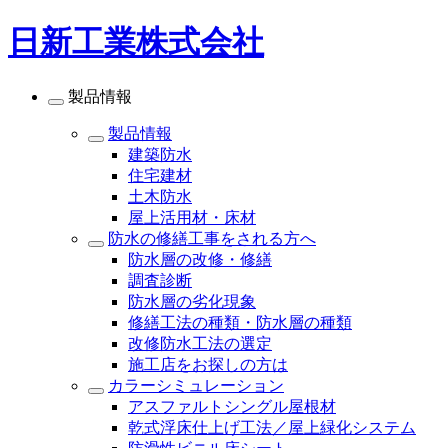
日新工業株式会社
製品情報
製品情報
建築防水
住宅建材
土木防水
屋上活用材・床材
防水の修繕工事をされる方へ
防水層の改修・修繕
調査診断
防水層の劣化現象
修繕工法の種類・防水層の種類
改修防水工法の選定
施工店をお探しの方は
カラーシミュレーション
アスファルトシングル屋根材
乾式浮床仕上げ工法／屋上緑化システム