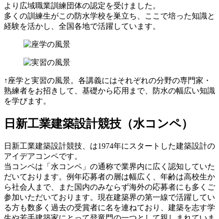
より広域職業訓練団体の認定を受けました。
多くの訓練生がこの防水学校を巣立ち、ここで培った知識と
経験を活かし、全国各地で活躍しています。
↑座学と実習の風景。各講義にはそれぞれの分野の専門家・
熟練者をお招きして、基礎から応用まで、防水の幅広い知識
を学びます。
日新工業建築設計競技（水コンペ）
日新工業建築設計競技、は1974年にスタートした建築設計の
アイデアコンペです。
当コンペは「水コンペ」の通称で業界内に広く認知していた
だいております。例年応募者の層は幅広く、年齢は高校生か
ら社会人まで、また国内のみならず海外の応募者にも多くご
参加いただいております。現在建築界の第一線で活躍してい
る方も数多く過去の受賞者に名を連ねており、建築を志す学
生や若手建築家にとって登竜門の一つとして親しまれていま