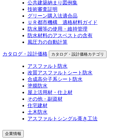
公共建築納まり図例集
技術審査証明
グリーン購入法適合品
ＵＲ都市機構 適格材料ガイド
防水層等の使用・維持管理
防水材料のアスベストの含有
風圧力の自動計算
カタログ・設計価格
カタログ・設計価格カテゴリ
アスファルト防水
改質アスファルトシート防水
合成高分子系シート防水
塗膜防水
屋上活用材・仕上材
その他・副資材
住宅建材
土木防水
アスファルトシングル葺き工法
企業情報