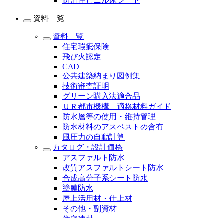
防滑性ビニル床シート
資料一覧
資料一覧
住宅瑕疵保険
飛び火認定
CAD
公共建築納まり図例集
技術審査証明
グリーン購入法適合品
ＵＲ都市機構 適格材料ガイド
防水層等の使用・維持管理
防水材料のアスベストの含有
風圧力の自動計算
カタログ・設計価格
アスファルト防水
改質アスファルトシート防水
合成高分子系シート防水
塗膜防水
屋上活用材・仕上材
その他・副資材