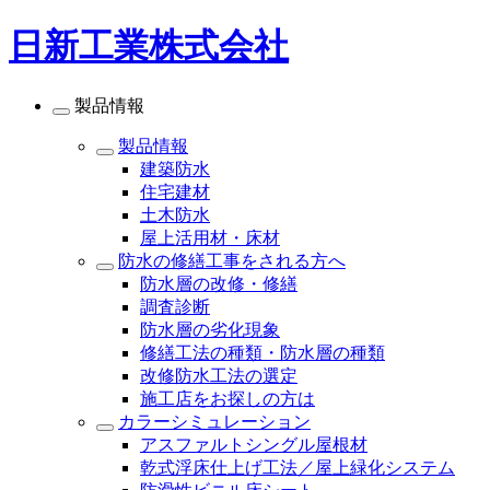
日新工業株式会社
製品情報
製品情報
建築防水
住宅建材
土木防水
屋上活用材・床材
防水の修繕工事をされる方へ
防水層の改修・修繕
調査診断
防水層の劣化現象
修繕工法の種類・防水層の種類
改修防水工法の選定
施工店をお探しの方は
カラーシミュレーション
アスファルトシングル屋根材
乾式浮床仕上げ工法／屋上緑化システム