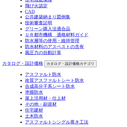
飛び火認定
CAD
公共建築納まり図例集
技術審査証明
グリーン購入法適合品
ＵＲ都市機構 適格材料ガイド
防水層等の使用・維持管理
防水材料のアスベストの含有
風圧力の自動計算
カタログ・設計価格
カタログ・設計価格カテゴリ
アスファルト防水
改質アスファルトシート防水
合成高分子系シート防水
塗膜防水
屋上活用材・仕上材
その他・副資材
住宅建材
土木防水
アスファルトシングル葺き工法