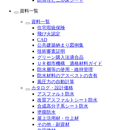
防滑性ビニル床シート
資料一覧
資料一覧
住宅瑕疵保険
飛び火認定
CAD
公共建築納まり図例集
技術審査証明
グリーン購入法適合品
ＵＲ都市機構 適格材料ガイド
防水層等の使用・維持管理
防水材料のアスベストの含有
風圧力の自動計算
カタログ・設計価格
アスファルト防水
改質アスファルトシート防水
合成高分子系シート防水
塗膜防水
屋上活用材・仕上材
その他・副資材