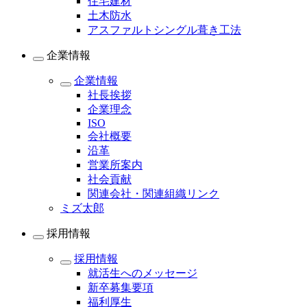
住宅建材
土木防水
アスファルトシングル葺き工法
企業情報
企業情報
社長挨拶
企業理念
ISO
会社概要
沿革
営業所案内
社会貢献
関連会社・関連組織リンク
ミズ太郎
採用情報
採用情報
就活生へのメッセージ
新卒募集要項
福利厚生