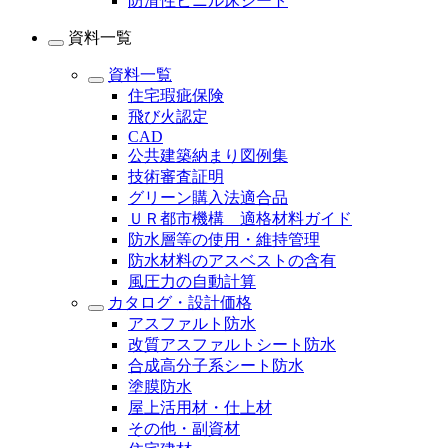
防滑性ビニル床シート
資料一覧
資料一覧
住宅瑕疵保険
飛び火認定
CAD
公共建築納まり図例集
技術審査証明
グリーン購入法適合品
ＵＲ都市機構 適格材料ガイド
防水層等の使用・維持管理
防水材料のアスベストの含有
風圧力の自動計算
カタログ・設計価格
アスファルト防水
改質アスファルトシート防水
合成高分子系シート防水
塗膜防水
屋上活用材・仕上材
その他・副資材