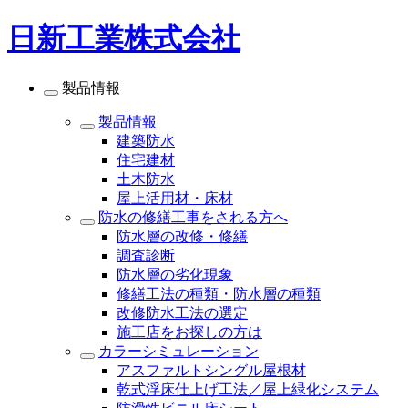
日新工業株式会社
製品情報
製品情報
建築防水
住宅建材
土木防水
屋上活用材・床材
防水の修繕工事をされる方へ
防水層の改修・修繕
調査診断
防水層の劣化現象
修繕工法の種類・防水層の種類
改修防水工法の選定
施工店をお探しの方は
カラーシミュレーション
アスファルトシングル屋根材
乾式浮床仕上げ工法／屋上緑化システム