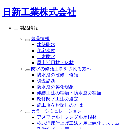
日新工業株式会社
製品情報
製品情報
建築防水
住宅建材
土木防水
屋上活用材・床材
防水の修繕工事をされる方へ
防水層の改修・修繕
調査診断
防水層の劣化現象
修繕工法の種類・防水層の種類
改修防水工法の選定
施工店をお探しの方は
カラーシミュレーション
アスファルトシングル屋根材
乾式浮床仕上げ工法／屋上緑化システム