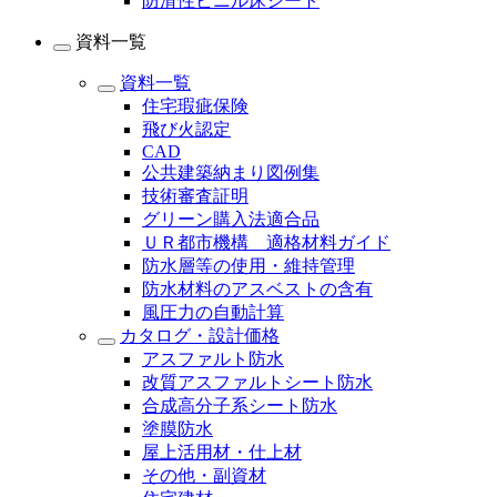
防滑性ビニル床シート
資料一覧
資料一覧
住宅瑕疵保険
飛び火認定
CAD
公共建築納まり図例集
技術審査証明
グリーン購入法適合品
ＵＲ都市機構 適格材料ガイド
防水層等の使用・維持管理
防水材料のアスベストの含有
風圧力の自動計算
カタログ・設計価格
アスファルト防水
改質アスファルトシート防水
合成高分子系シート防水
塗膜防水
屋上活用材・仕上材
その他・副資材