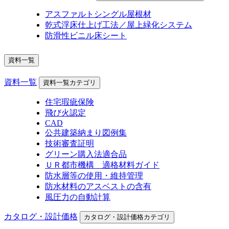
アスファルトシングル屋根材
乾式浮床仕上げ工法／屋上緑化システム
防滑性ビニル床シート
資料一覧
資料一覧
資料一覧カテゴリ
住宅瑕疵保険
飛び火認定
CAD
公共建築納まり図例集
技術審査証明
グリーン購入法適合品
ＵＲ都市機構 適格材料ガイド
防水層等の使用・維持管理
防水材料のアスベストの含有
風圧力の自動計算
カタログ・設計価格
カタログ・設計価格カテゴリ