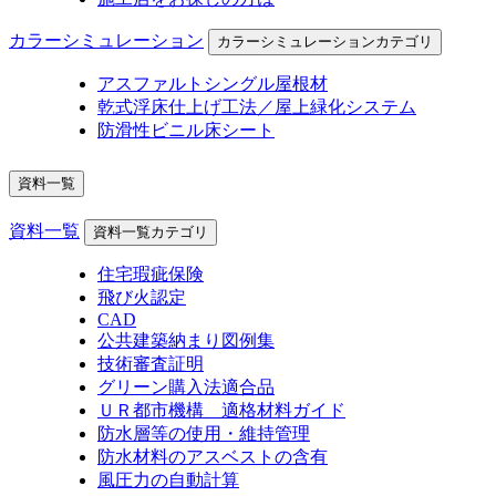
カラーシミュレーション
カラーシミュレーションカテゴリ
アスファルトシングル屋根材
乾式浮床仕上げ工法／屋上緑化システム
防滑性ビニル床シート
資料一覧
資料一覧
資料一覧カテゴリ
住宅瑕疵保険
飛び火認定
CAD
公共建築納まり図例集
技術審査証明
グリーン購入法適合品
ＵＲ都市機構 適格材料ガイド
防水層等の使用・維持管理
防水材料のアスベストの含有
風圧力の自動計算