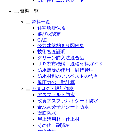
防滑性ビニル床シート
資料一覧
資料一覧
住宅瑕疵保険
飛び火認定
CAD
公共建築納まり図例集
技術審査証明
グリーン購入法適合品
ＵＲ都市機構 適格材料ガイド
防水層等の使用・維持管理
防水材料のアスベストの含有
風圧力の自動計算
カタログ・設計価格
アスファルト防水
改質アスファルトシート防水
合成高分子系シート防水
塗膜防水
屋上活用材・仕上材
その他・副資材