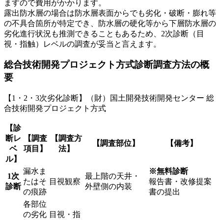
ますので費用がかかります。
露出防水層の場合は防水層表面からでも劣化・破断・膨れ等
の不具合箇所が特定でき、防水層の硬化等から下層防水層の
劣化進行状況も推測できることもあるため、2次診断（目
視・指触）レベルの調査が妥当と言えます。
総合技術開発プロジェクト方式診断調査方法の概
要
【1・2・3次劣化診断】（財）国土開発技術開発センター 総
合技術開発プロジェクト方式
【診
断レ
【調査
【調査方
【調査部位】
【備考】
ベ
項目】
法】
ル】
漏水ま
※無料診断
1次
最上階の天井・
たはそ
目視観察
報告書・改修提案
診断
外壁側の内装
の痕跡
書の提出
各部位
の劣化
目視・指