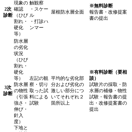
現象の
触観察
※無料診断
2次
確認
・スケー
屋根防水層全面
報告書・改修提案
診断
（ひび
ル
書の提出
割れ・
・打診ハ
硬化
ンマー
等）
防水層
の劣化
状況
（ひび
割れ・
硬化
※有料診断（要相
等）
左記の観
平均的な劣化部
談）
防水層
察・切り
分および劣化の
試験片の採取・防
3次
の物性
取った試
激しい部分につ
水層の補修・物性
診断
（引張
料による
いてそれぞれ２
試験・報告書の提
強さ・
試験
箇所以上
出・改修提案書の
伸び・
提出
針入
度）
下地と