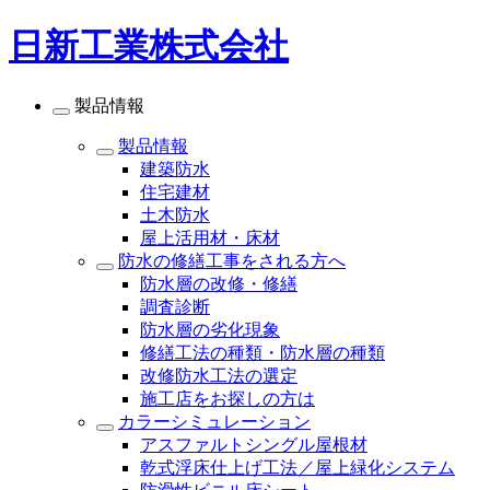
日新工業株式会社
製品情報
製品情報
建築防水
住宅建材
土木防水
屋上活用材・床材
防水の修繕工事をされる方へ
防水層の改修・修繕
調査診断
防水層の劣化現象
修繕工法の種類・防水層の種類
改修防水工法の選定
施工店をお探しの方は
カラーシミュレーション
アスファルトシングル屋根材
乾式浮床仕上げ工法／屋上緑化システム