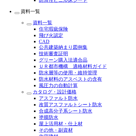
防滑性ビニル床シート
資料一覧
資料一覧
住宅瑕疵保険
飛び火認定
CAD
公共建築納まり図例集
技術審査証明
グリーン購入法適合品
ＵＲ都市機構 適格材料ガイド
防水層等の使用・維持管理
防水材料のアスベストの含有
風圧力の自動計算
カタログ・設計価格
アスファルト防水
改質アスファルトシート防水
合成高分子系シート防水
塗膜防水
屋上活用材・仕上材
その他・副資材