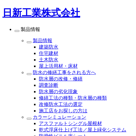
日新工業株式会社
製品情報
製品情報
建築防水
住宅建材
土木防水
屋上活用材・床材
防水の修繕工事をされる方へ
防水層の改修・修繕
調査診断
防水層の劣化現象
修繕工法の種類・防水層の種類
改修防水工法の選定
施工店をお探しの方は
カラーシミュレーション
アスファルトシングル屋根材
乾式浮床仕上げ工法／屋上緑化システム