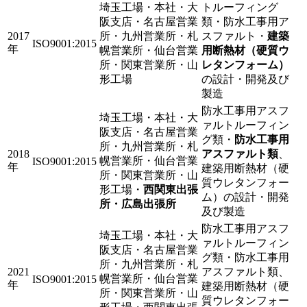
埼玉工場・本社・大
トルーフィング
阪支店・名古屋営業
類・防水工事用ア
2017
所・九州営業所・札
スファルト・
建築
ISO9001:2015
年
幌営業所・仙台営業
用断熱材（硬質ウ
所・関東営業所・山
レタンフォーム）
形工場
の設計・開発及び
製造
防水工事用アスフ
埼玉工場・本社・大
ァルトルーフィン
阪支店・名古屋営業
グ類・
防水工事用
所・九州営業所・札
2018
アスファルト類
、
幌営業所・仙台営業
ISO9001:2015
年
建築用断熱材（硬
所・関東営業所・山
質ウレタンフォー
形工場・
西関東出張
ム）の設計・開発
所・広島出張所
及び製造
防水工事用アスフ
埼玉工場・本社・大
ァルトルーフィン
阪支店・名古屋営業
グ類・防水工事用
所・九州営業所・札
2021
アスファルト類、
幌営業所・仙台営業
ISO9001:2015
年
建築用断熱材（硬
所・関東営業所・山
質ウレタンフォー