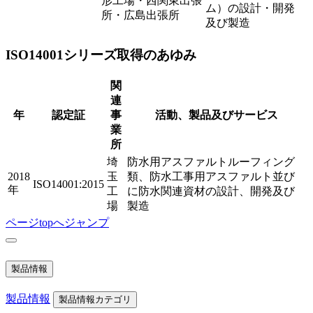
形工場・西関東出張
ム）の設計・開発
所・広島出張所
及び製造
ISO14001シリーズ取得のあゆみ
関
連
年
認定証
事
活動、製品及びサービス
業
所
埼
防水用アスファルトルーフィング
2018
玉
類、防水工事用アスファルト並び
ISO14001:2015
年
工
に防水関連資材の設計、開発及び
場
製造
ページtopへジャンプ
製品情報
製品情報
製品情報カテゴリ