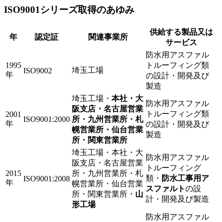
ISO9001シリーズ取得のあゆみ
供給する製品又は
年
認定証
関連事業所
サービス
防水用アスファル
1995
トルーフィング類
埼玉工場
ISO9002
年
の設計・開発及び
製造
埼玉工場・
本社・大
防水用アスファル
阪支店・名古屋営業
トルーフィング類
2001
ISO9001:2000
所・九州営業所・札
年
の設計・開発及び
幌営業所・仙台営業
製造
所・関東営業所
埼玉工場・本社・大
防水用アスファル
阪支店・名古屋営業
トルーフィング
2015
所・九州営業所・札
類・
防水工事用ア
ISO9001:2008
年
幌営業所・仙台営業
スファルト
の設
所・関東営業所・
山
計・開発及び製造
形工場
防水用アスファル