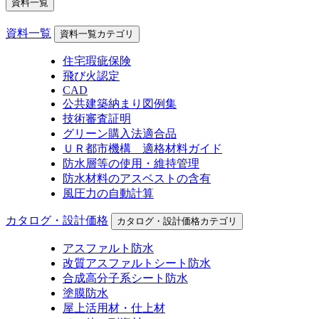
資料一覧
資料一覧
資料一覧カテゴリ
住宅瑕疵保険
飛び火認定
CAD
公共建築納まり図例集
技術審査証明
グリーン購入法適合品
ＵＲ都市機構 適格材料ガイド
防水層等の使用・維持管理
防水材料のアスベストの含有
風圧力の自動計算
カタログ・設計価格
カタログ・設計価格カテゴリ
アスファルト防水
改質アスファルトシート防水
合成高分子系シート防水
塗膜防水
屋上活用材・仕上材