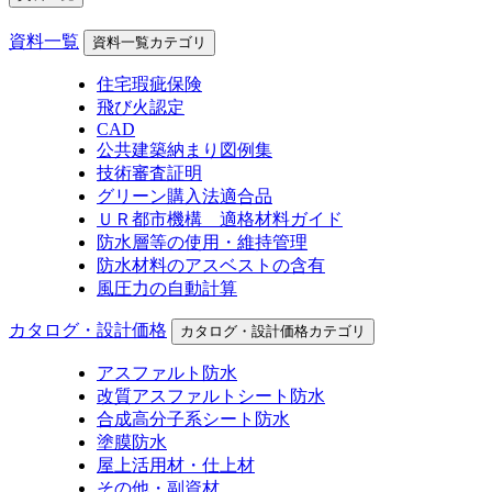
資料一覧
資料一覧カテゴリ
住宅瑕疵保険
飛び火認定
CAD
公共建築納まり図例集
技術審査証明
グリーン購入法適合品
ＵＲ都市機構 適格材料ガイド
防水層等の使用・維持管理
防水材料のアスベストの含有
風圧力の自動計算
カタログ・設計価格
カタログ・設計価格カテゴリ
アスファルト防水
改質アスファルトシート防水
合成高分子系シート防水
塗膜防水
屋上活用材・仕上材
その他・副資材