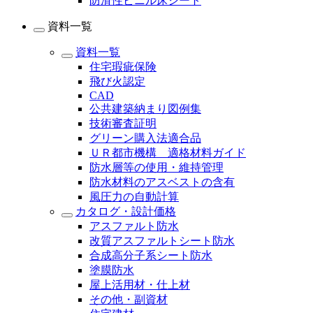
防滑性ビニル床シート
資料一覧
資料一覧
住宅瑕疵保険
飛び火認定
CAD
公共建築納まり図例集
技術審査証明
グリーン購入法適合品
ＵＲ都市機構 適格材料ガイド
防水層等の使用・維持管理
防水材料のアスベストの含有
風圧力の自動計算
カタログ・設計価格
アスファルト防水
改質アスファルトシート防水
合成高分子系シート防水
塗膜防水
屋上活用材・仕上材
その他・副資材