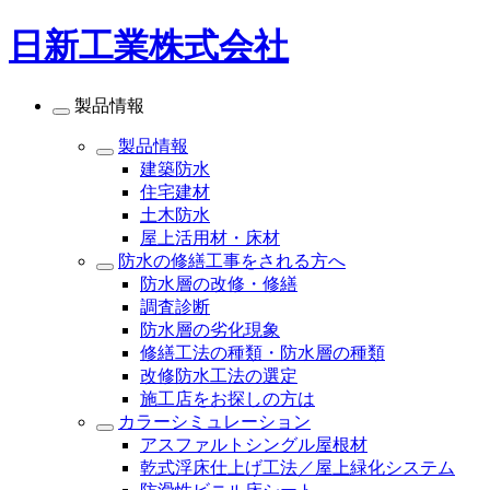
日新工業株式会社
製品情報
製品情報
建築防水
住宅建材
土木防水
屋上活用材・床材
防水の修繕工事をされる方へ
防水層の改修・修繕
調査診断
防水層の劣化現象
修繕工法の種類・防水層の種類
改修防水工法の選定
施工店をお探しの方は
カラーシミュレーション
アスファルトシングル屋根材
乾式浮床仕上げ工法／屋上緑化システム