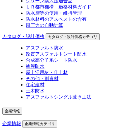
グリーン購入法適合品
ＵＲ都市機構 適格材料ガイド
防水層等の使用・維持管理
防水材料のアスベストの含有
風圧力の自動計算
カタログ・設計価格
カタログ・設計価格カテゴリ
アスファルト防水
改質アスファルトシート防水
合成高分子系シート防水
塗膜防水
屋上活用材・仕上材
その他・副資材
住宅建材
土木防水
アスファルトシングル葺き工法
企業情報
企業情報
企業情報カテゴリ