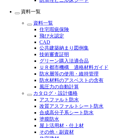
防滑性ビニル床シート
資料一覧
資料一覧
住宅瑕疵保険
飛び火認定
CAD
公共建築納まり図例集
技術審査証明
グリーン購入法適合品
ＵＲ都市機構 適格材料ガイド
防水層等の使用・維持管理
防水材料のアスベストの含有
風圧力の自動計算
カタログ・設計価格
アスファルト防水
改質アスファルトシート防水
合成高分子系シート防水
塗膜防水
屋上活用材・仕上材
その他・副資材