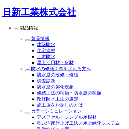
日新工業株式会社
製品情報
製品情報
建築防水
住宅建材
土木防水
屋上活用材・床材
防水の修繕工事をされる方へ
防水層の改修・修繕
調査診断
防水層の劣化現象
修繕工法の種類・防水層の種類
改修防水工法の選定
施工店をお探しの方は
カラーシミュレーション
アスファルトシングル屋根材
乾式浮床仕上げ工法／屋上緑化システム