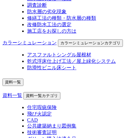
調査診断
防水層の劣化現象
修繕工法の種類・防水層の種類
改修防水工法の選定
施工店をお探しの方は
カラーシミュレーション
カラーシミュレーションカテゴリ
アスファルトシングル屋根材
乾式浮床仕上げ工法／屋上緑化システム
防滑性ビニル床シート
資料一覧
資料一覧
資料一覧カテゴリ
住宅瑕疵保険
飛び火認定
CAD
公共建築納まり図例集
技術審査証明