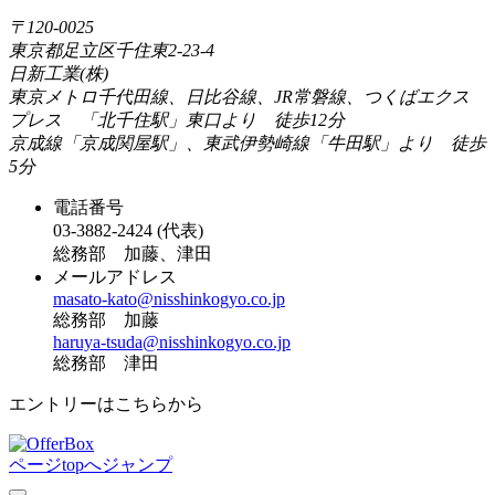
〒120-0025
東京都足立区千住東2-23-4
日新工業(株)
東京メトロ千代田線、日比谷線、JR常磐線、つくばエクス
プレス 「北千住駅」東口より 徒歩12分
京成線「京成関屋駅」、東武伊勢崎線「牛田駅」より 徒歩
5分
電話番号
03-3882-2424 (代表)
総務部 加藤、津田
メールアドレス
masato-kato@nisshinkogyo.co.jp
総務部 加藤
haruya-tsuda@nisshinkogyo.co.jp
総務部 津田
エントリーはこちらから
ページtopへジャンプ