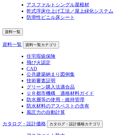
アスファルトシングル屋根材
乾式浮床仕上げ工法／屋上緑化システム
防滑性ビニル床シート
資料一覧
資料一覧
資料一覧カテゴリ
住宅瑕疵保険
飛び火認定
CAD
公共建築納まり図例集
技術審査証明
グリーン購入法適合品
ＵＲ都市機構 適格材料ガイド
防水層等の使用・維持管理
防水材料のアスベストの含有
風圧力の自動計算
カタログ・設計価格
カタログ・設計価格カテゴリ