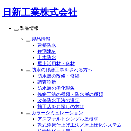
日新工業株式会社
製品情報
製品情報
建築防水
住宅建材
土木防水
屋上活用材・床材
防水の修繕工事をされる方へ
防水層の改修・修繕
調査診断
防水層の劣化現象
修繕工法の種類・防水層の種類
改修防水工法の選定
施工店をお探しの方は
カラーシミュレーション
アスファルトシングル屋根材
乾式浮床仕上げ工法／屋上緑化システム