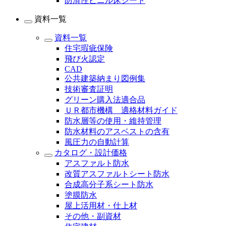
防滑性ビニル床シート
資料一覧
資料一覧
住宅瑕疵保険
飛び火認定
CAD
公共建築納まり図例集
技術審査証明
グリーン購入法適合品
ＵＲ都市機構 適格材料ガイド
防水層等の使用・維持管理
防水材料のアスベストの含有
風圧力の自動計算
カタログ・設計価格
アスファルト防水
改質アスファルトシート防水
合成高分子系シート防水
塗膜防水
屋上活用材・仕上材
その他・副資材