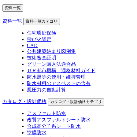
資料一覧
資料一覧
資料一覧カテゴリ
住宅瑕疵保険
飛び火認定
CAD
公共建築納まり図例集
技術審査証明
グリーン購入法適合品
ＵＲ都市機構 適格材料ガイド
防水層等の使用・維持管理
防水材料のアスベストの含有
風圧力の自動計算
カタログ・設計価格
カタログ・設計価格カテゴリ
アスファルト防水
改質アスファルトシート防水
合成高分子系シート防水
塗膜防水