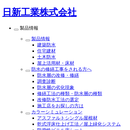
日新工業株式会社
製品情報
製品情報
建築防水
住宅建材
土木防水
屋上活用材・床材
防水の修繕工事をされる方へ
防水層の改修・修繕
調査診断
防水層の劣化現象
修繕工法の種類・防水層の種類
改修防水工法の選定
施工店をお探しの方は
カラーシミュレーション
アスファルトシングル屋根材
乾式浮床仕上げ工法／屋上緑化システム