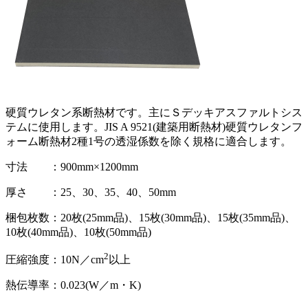
硬質ウレタン系断熱材です。主にＳデッキアスファルトシス
テムに使用します。JIS A 9521(建築用断熱材)硬質ウレタンフ
ォーム断熱材2種1号の透湿係数を除く規格に適合します。
寸法 ：900mm×1200mm
厚さ ：25、30、35、40、50mm
梱包枚数：20枚(25mm品)、15枚(30mm品)、15枚(35mm品)、
10枚(40mm品)、10枚(50mm品)
2
圧縮強度：10N／cm
以上
熱伝導率：0.023(W／m・K)