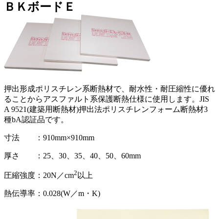
ＢＫボードＥ
押出形成ポリスチレン系断熱材で、耐水性・耐圧縮性に優れ
ることからアスファルト系保護断熱仕様に使用します。JIS
A 9521(建築用断熱材)押出法ポリスチレンフォーム断熱材3
種bA認証品です。
寸法 ：910mm×910mm
厚さ ：25、30、35、40、50、60mm
2
圧縮強度：20N／cm
以上
熱伝導率：0.028(W／m・K)