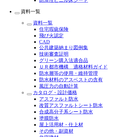
防滑性ビニル床シート
資料一覧
資料一覧
住宅瑕疵保険
飛び火認定
CAD
公共建築納まり図例集
技術審査証明
グリーン購入法適合品
ＵＲ都市機構 適格材料ガイド
防水層等の使用・維持管理
防水材料のアスベストの含有
風圧力の自動計算
カタログ・設計価格
アスファルト防水
改質アスファルトシート防水
合成高分子系シート防水
塗膜防水
屋上活用材・仕上材
その他・副資材