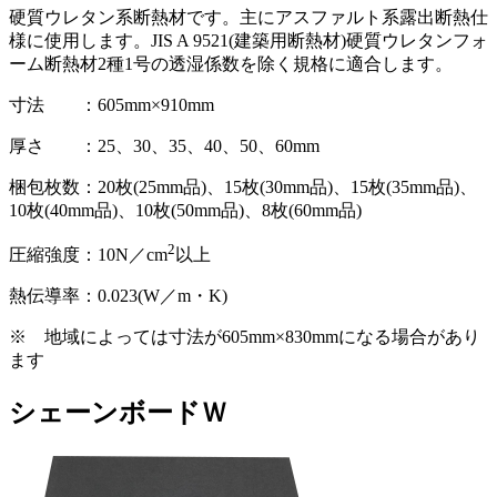
硬質ウレタン系断熱材です。主にアスファルト系露出断熱仕
様に使用します。JIS A 9521(建築用断熱材)硬質ウレタンフォ
ーム断熱材2種1号の透湿係数を除く規格に適合します。
寸法 ：605mm×910mm
厚さ ：25、30、35、40、50、60mm
梱包枚数：20枚(25mm品)、15枚(30mm品)、15枚(35mm品)、
10枚(40mm品)、10枚(50mm品)、8枚(60mm品)
2
圧縮強度：10N／cm
以上
熱伝導率：0.023(W／m・K)
※ 地域によっては寸法が605mm×830mmになる場合があり
ます
シェーンボードＷ