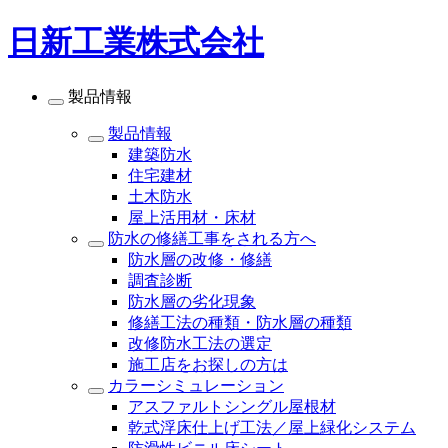
日新工業株式会社
製品情報
製品情報
建築防水
住宅建材
土木防水
屋上活用材・床材
防水の修繕工事をされる方へ
防水層の改修・修繕
調査診断
防水層の劣化現象
修繕工法の種類・防水層の種類
改修防水工法の選定
施工店をお探しの方は
カラーシミュレーション
アスファルトシングル屋根材
乾式浮床仕上げ工法／屋上緑化システム