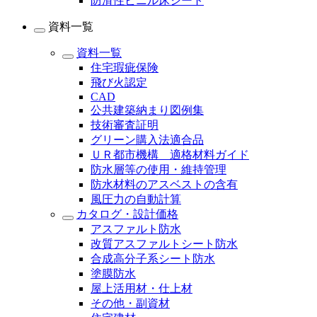
防滑性ビニル床シート
資料一覧
資料一覧
住宅瑕疵保険
飛び火認定
CAD
公共建築納まり図例集
技術審査証明
グリーン購入法適合品
ＵＲ都市機構 適格材料ガイド
防水層等の使用・維持管理
防水材料のアスベストの含有
風圧力の自動計算
カタログ・設計価格
アスファルト防水
改質アスファルトシート防水
合成高分子系シート防水
塗膜防水
屋上活用材・仕上材
その他・副資材