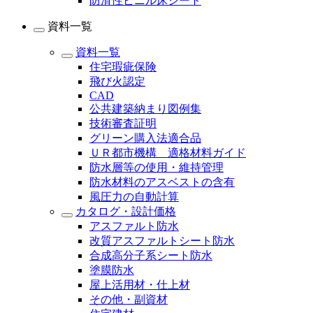
防滑性ビニル床シート
資料一覧
資料一覧
住宅瑕疵保険
飛び火認定
CAD
公共建築納まり図例集
技術審査証明
グリーン購入法適合品
ＵＲ都市機構 適格材料ガイド
防水層等の使用・維持管理
防水材料のアスベストの含有
風圧力の自動計算
カタログ・設計価格
アスファルト防水
改質アスファルトシート防水
合成高分子系シート防水
塗膜防水
屋上活用材・仕上材
その他・副資材