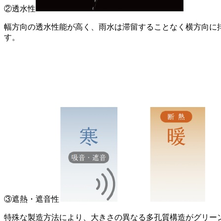
②透水性
幅方向の透水性能が高く、雨水は滞留することなく横方向に
す。
③遮熱・遮音性
特殊な製造方法により、大きさの異なる多孔質構造がグリー