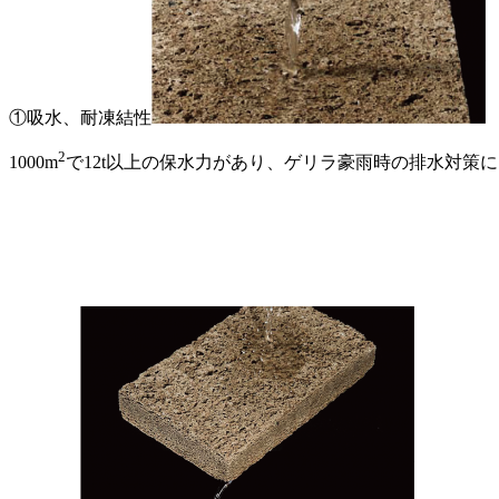
①吸水、耐凍結性
2
1000m
で12t以上の保水力があり、ゲリラ豪雨時の排水対策にも