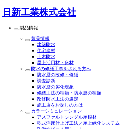
日新工業株式会社
製品情報
製品情報
建築防水
住宅建材
土木防水
屋上活用材・床材
防水の修繕工事をされる方へ
防水層の改修・修繕
調査診断
防水層の劣化現象
修繕工法の種類・防水層の種類
改修防水工法の選定
施工店をお探しの方は
カラーシミュレーション
アスファルトシングル屋根材
乾式浮床仕上げ工法／屋上緑化システム