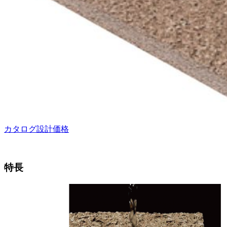
カタログ
設計価格
特長