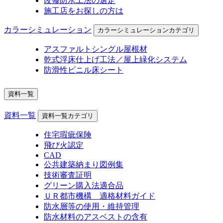
改修防水工法の選定
施工店をお探しの方は
カラーシミュレーション
カラーシミュレーションカテゴリ
アスファルトシングル屋根材
乾式浮床仕上げ工法／屋上緑化システム
防滑性ビニル床シート
資料一覧
資料一覧
資料一覧カテゴリ
住宅瑕疵保険
飛び火認定
CAD
公共建築納まり図例集
技術審査証明
グリーン購入法適合品
ＵＲ都市機構 適格材料ガイド
防水層等の使用・維持管理
防水材料のアスベストの含有