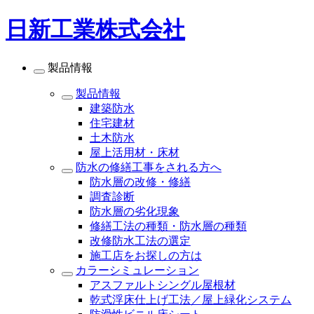
日新工業株式会社
製品情報
製品情報
建築防水
住宅建材
土木防水
屋上活用材・床材
防水の修繕工事をされる方へ
防水層の改修・修繕
調査診断
防水層の劣化現象
修繕工法の種類・防水層の種類
改修防水工法の選定
施工店をお探しの方は
カラーシミュレーション
アスファルトシングル屋根材
乾式浮床仕上げ工法／屋上緑化システム