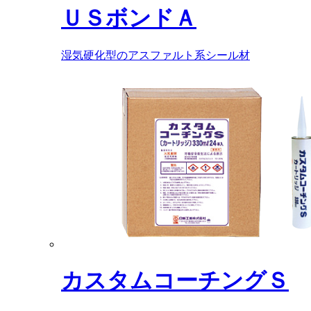
ＵＳボンドＡ
湿気硬化型のアスファルト系シール材
カスタムコーチングＳ