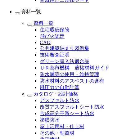
防滑性ビニル床シート
資料一覧
資料一覧
住宅瑕疵保険
飛び火認定
CAD
公共建築納まり図例集
技術審査証明
グリーン購入法適合品
ＵＲ都市機構 適格材料ガイド
防水層等の使用・維持管理
防水材料のアスベストの含有
風圧力の自動計算
カタログ・設計価格
アスファルト防水
改質アスファルトシート防水
合成高分子系シート防水
塗膜防水
屋上活用材・仕上材
その他・副資材