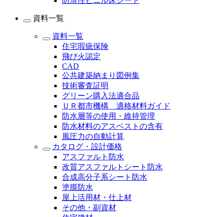
防滑性ビニル床シート
資料一覧
資料一覧
住宅瑕疵保険
飛び火認定
CAD
公共建築納まり図例集
技術審査証明
グリーン購入法適合品
ＵＲ都市機構 適格材料ガイド
防水層等の使用・維持管理
防水材料のアスベストの含有
風圧力の自動計算
カタログ・設計価格
アスファルト防水
改質アスファルトシート防水
合成高分子系シート防水
塗膜防水
屋上活用材・仕上材
その他・副資材