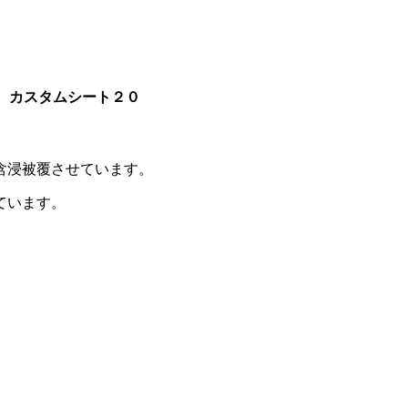
カスタムシート２０
含浸被覆させています。
ています。