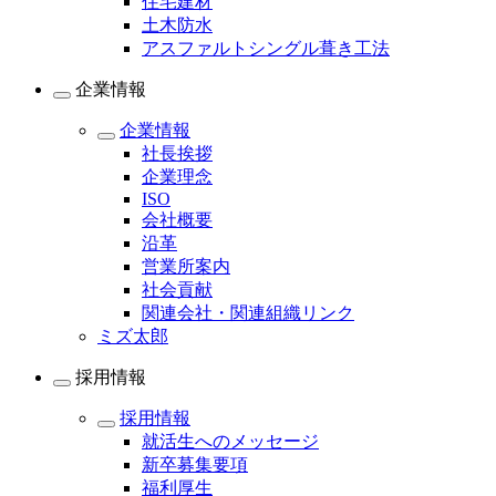
住宅建材
土木防水
アスファルトシングル葺き工法
企業情報
企業情報
社長挨拶
企業理念
ISO
会社概要
沿革
営業所案内
社会貢献
関連会社・関連組織リンク
ミズ太郎
採用情報
採用情報
就活生へのメッセージ
新卒募集要項
福利厚生