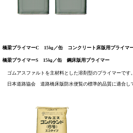
橋梁プライマーC 15㎏／缶 コンクリート床版用プライマ
橋梁プライマーS 15㎏／缶 鋼床版用プライマー
ゴムアスファルトを主材料とした溶剤型のプライマーです
日本道路協会 道路橋床版防水便覧の標準的品質に適合し