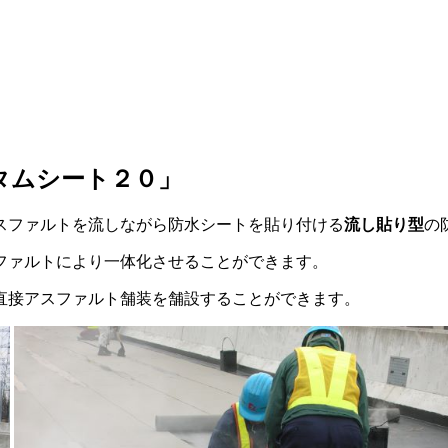
タムシート２０」
スファルトを流しながら防水シートを貼り付ける
流し貼り型
の
ファルトにより一体化させることができます。
直接アスファルト舗装を舗設することができます。