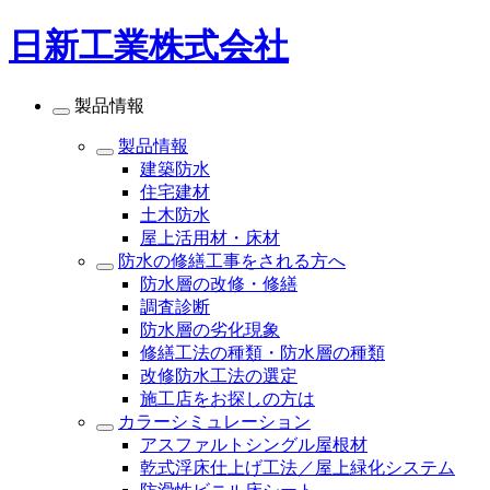
日新工業株式会社
製品情報
製品情報
建築防水
住宅建材
土木防水
屋上活用材・床材
防水の修繕工事をされる方へ
防水層の改修・修繕
調査診断
防水層の劣化現象
修繕工法の種類・防水層の種類
改修防水工法の選定
施工店をお探しの方は
カラーシミュレーション
アスファルトシングル屋根材
乾式浮床仕上げ工法／屋上緑化システム