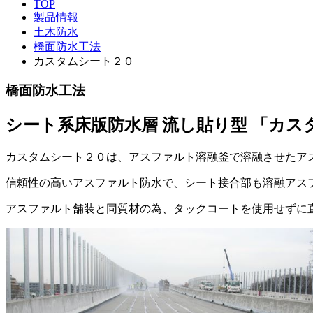
TOP
製品情報
土木防水
橋面防水工法
カスタムシート２０
橋面防水工法
シート系床版防水層 流し貼り型 「カス
カスタムシート２０は、アスファルト溶融釜で溶融させたア
信頼性の高いアスファルト防水で、シート接合部も溶融アス
アスファルト舗装と同質材の為、タックコートを使用せずに