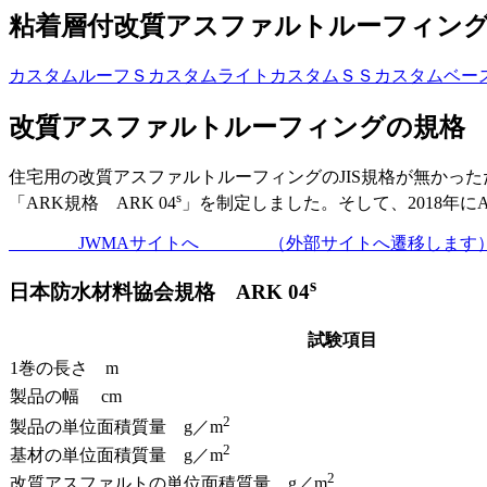
粘着層付改質アスファルトルーフィン
カスタムルーフＳ
カスタムライト
カスタムＳＳ
カスタムベー
改質アスファルトルーフィングの規格
住宅用の改質アスファルトルーフィングのJIS規格が無かった
s
「ARK規格 ARK 04
」を制定しました。そして、2018年
JWMAサイトへ （外部サイトへ遷移します
s
日本防水材料協会規格 ARK 04
試験項目
1巻の長さ m
製品の幅 cm
2
製品の単位面積質量 g／m
2
基材の単位面積質量 g／m
2
改質アスファルトの単位面積質量 g／m