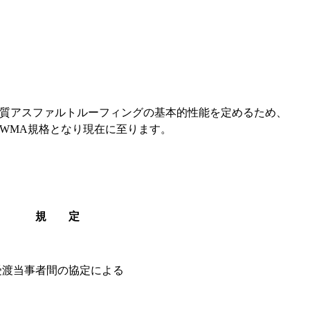
が改質アスファルトルーフィングの基本的性能を定めるため、
JWMA規格となり現在に至ります。
規 定
受渡当事者間の協定による