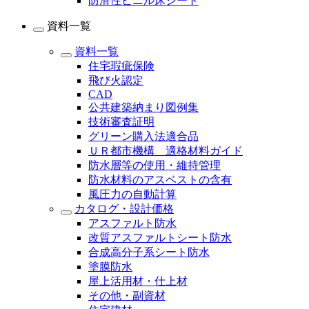
防滑性ビニル床シート
資料一覧
資料一覧
住宅瑕疵保険
飛び火認定
CAD
公共建築納まり図例集
技術審査証明
グリーン購入法適合品
ＵＲ都市機構 適格材料ガイド
防水層等の使用・維持管理
防水材料のアスベストの含有
風圧力の自動計算
カタログ・設計価格
アスファルト防水
改質アスファルトシート防水
合成高分子系シート防水
塗膜防水
屋上活用材・仕上材
その他・副資材