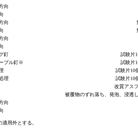
方向
向
方向
向
方向
向
グ釘
試験片
ープル釘※
試験片
理
試験片1
処理
試験片1
改質アス
被覆物のずれ落ち、発泡、浸透
方向
向
の適用外とする。