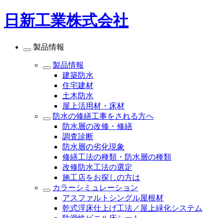
日新工業株式会社
製品情報
製品情報
建築防水
住宅建材
土木防水
屋上活用材・床材
防水の修繕工事をされる方へ
防水層の改修・修繕
調査診断
防水層の劣化現象
修繕工法の種類・防水層の種類
改修防水工法の選定
施工店をお探しの方は
カラーシミュレーション
アスファルトシングル屋根材
乾式浮床仕上げ工法／屋上緑化システム