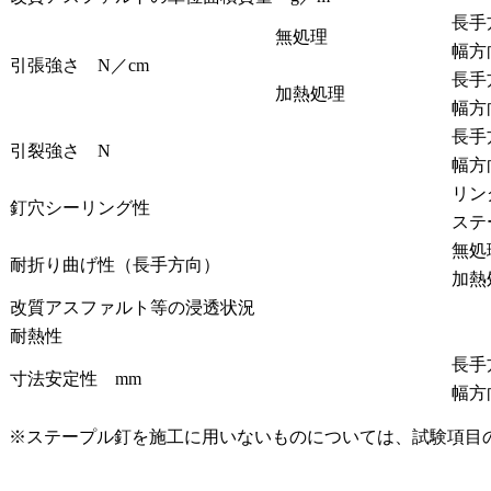
長手
無処理
幅方
引張強さ N／cm
長手
加熱処理
幅方
長手
引裂強さ N
幅方
リン
釘穴シーリング性
ステ
無処
耐折り曲げ性（長手方向）
加熱
改質アスファルト等の浸透状況
耐熱性
長手
寸法安定性 mm
幅方
※ステープル釘を施工に用いないものについては、試験項目