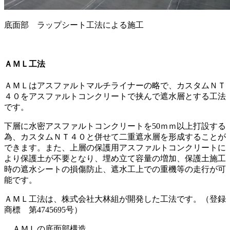
底面部 ラップシート工法による施工
ＡＭＬ工法
ＡＭＬはアスファルトマルチライナーの略で、カスタムＮＴ
４０をアスファルトコンクリートで挟んで遮水層とする工法
です。
下層に水密アスファルトコンクリートを50ｍｍ以上打設する
為、カスタムＮＴ４０と併せて二重遮水層を形成することが
できます。また、上層の保護用アスファルトコンクリートに
より保護土が不要となり、埋め立て容量の増加、保護土施工
時の遮水シートの損傷防止、遮水工上での重機等の走行が可
能です。
ＡＭＬ工法は、株式会社大林組が開発した工法です。（登録
商標 第4745695号）
ＡＭＬの底面部構造