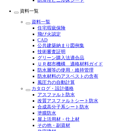
防滑性ビニル床シート
資料一覧
資料一覧
住宅瑕疵保険
飛び火認定
CAD
公共建築納まり図例集
技術審査証明
グリーン購入法適合品
ＵＲ都市機構 適格材料ガイド
防水層等の使用・維持管理
防水材料のアスベストの含有
風圧力の自動計算
カタログ・設計価格
アスファルト防水
改質アスファルトシート防水
合成高分子系シート防水
塗膜防水
屋上活用材・仕上材
その他・副資材