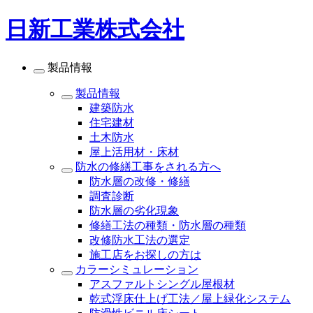
日新工業株式会社
製品情報
製品情報
建築防水
住宅建材
土木防水
屋上活用材・床材
防水の修繕工事をされる方へ
防水層の改修・修繕
調査診断
防水層の劣化現象
修繕工法の種類・防水層の種類
改修防水工法の選定
施工店をお探しの方は
カラーシミュレーション
アスファルトシングル屋根材
乾式浮床仕上げ工法／屋上緑化システム