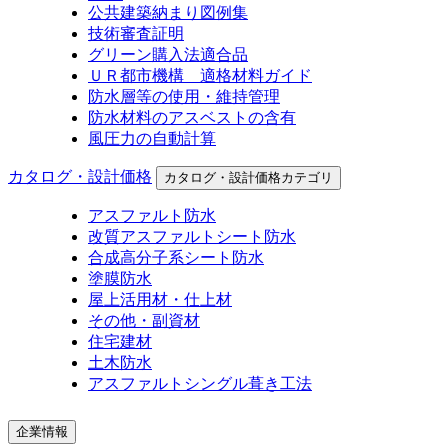
公共建築納まり図例集
技術審査証明
グリーン購入法適合品
ＵＲ都市機構 適格材料ガイド
防水層等の使用・維持管理
防水材料のアスベストの含有
風圧力の自動計算
カタログ・設計価格
カタログ・設計価格カテゴリ
アスファルト防水
改質アスファルトシート防水
合成高分子系シート防水
塗膜防水
屋上活用材・仕上材
その他・副資材
住宅建材
土木防水
アスファルトシングル葺き工法
企業情報