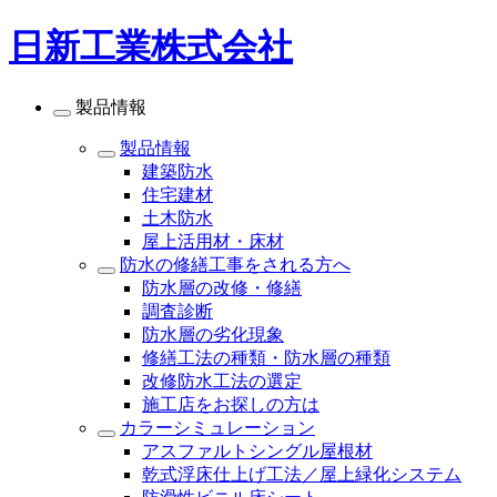
日新工業株式会社
製品情報
製品情報
建築防水
住宅建材
土木防水
屋上活用材・床材
防水の修繕工事をされる方へ
防水層の改修・修繕
調査診断
防水層の劣化現象
修繕工法の種類・防水層の種類
改修防水工法の選定
施工店をお探しの方は
カラーシミュレーション
アスファルトシングル屋根材
乾式浮床仕上げ工法／屋上緑化システム