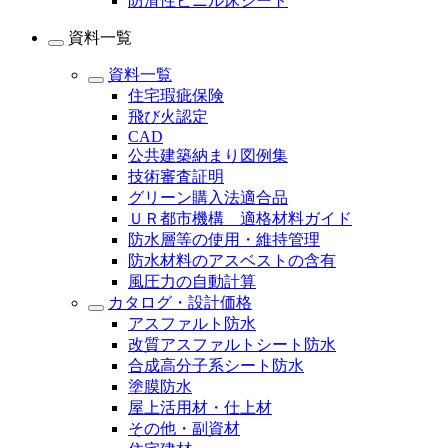
防滑性ビニル床シート
資料一覧
資料一覧
住宅瑕疵保険
飛び火認定
CAD
公共建築納まり図例集
技術審査証明
グリーン購入法適合品
ＵＲ都市機構 適格材料ガイド
防水層等の使用・維持管理
防水材料のアスベストの含有
風圧力の自動計算
カタログ・設計価格
アスファルト防水
改質アスファルトシート防水
合成高分子系シート防水
塗膜防水
屋上活用材・仕上材
その他・副資材