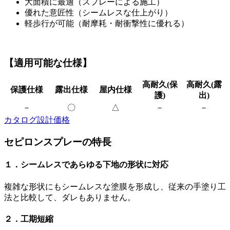
大面積に最適（スプレーによる施工）
優れた意匠性（シームレスな仕上がり）
軽歩行が可能（耐摩耗・耐衝撃性に優れる）
【適用可能な仕様】
高耐久(保
高耐久(露
保護仕様
露出仕様
屋内仕様
護)
出)
－
〇
△
－
－
カタログ
設計価格
セピロンスプレーの特長
１．シームレスであらゆる下地の形状に対応
複雑な形状にもシームレスな塗膜を形成し、従来の手塗り工
法と比較して、ダレもありません。
２．工期短縮