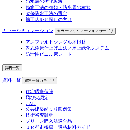
防水層の劣化現象
修繕工法の種類・防水層の種類
改修防水工法の選定
施工店をお探しの方は
カラーシミュレーション
カラーシミュレーションカテゴリ
アスファルトシングル屋根材
乾式浮床仕上げ工法／屋上緑化システム
防滑性ビニル床シート
資料一覧
資料一覧
資料一覧カテゴリ
住宅瑕疵保険
飛び火認定
CAD
公共建築納まり図例集
技術審査証明
グリーン購入法適合品
ＵＲ都市機構 適格材料ガイド