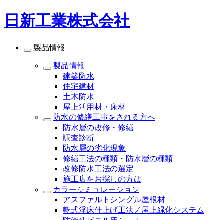
日新工業株式会社
製品情報
製品情報
建築防水
住宅建材
土木防水
屋上活用材・床材
防水の修繕工事をされる方へ
防水層の改修・修繕
調査診断
防水層の劣化現象
修繕工法の種類・防水層の種類
改修防水工法の選定
施工店をお探しの方は
カラーシミュレーション
アスファルトシングル屋根材
乾式浮床仕上げ工法／屋上緑化システム