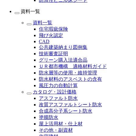
防滑性ビニル床シート
資料一覧
資料一覧
住宅瑕疵保険
飛び火認定
CAD
公共建築納まり図例集
技術審査証明
グリーン購入法適合品
ＵＲ都市機構 適格材料ガイド
防水層等の使用・維持管理
防水材料のアスベストの含有
風圧力の自動計算
カタログ・設計価格
アスファルト防水
改質アスファルトシート防水
合成高分子系シート防水
塗膜防水
屋上活用材・仕上材
その他・副資材