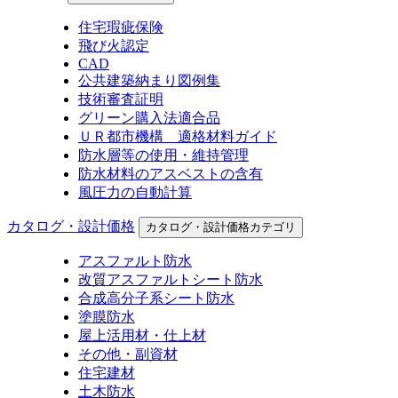
住宅瑕疵保険
飛び火認定
CAD
公共建築納まり図例集
技術審査証明
グリーン購入法適合品
ＵＲ都市機構 適格材料ガイド
防水層等の使用・維持管理
防水材料のアスベストの含有
風圧力の自動計算
カタログ・設計価格
カタログ・設計価格カテゴリ
アスファルト防水
改質アスファルトシート防水
合成高分子系シート防水
塗膜防水
屋上活用材・仕上材
その他・副資材
住宅建材
土木防水