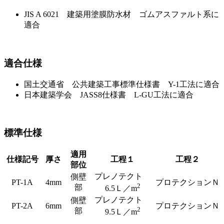
JIS A 6021 建築用塗膜防水材 ゴムアスファルト系に
適合
適合仕様
国土交通省 公共建築工事標準仕様書 Y-1工法に適合
日本建築学会 JASS8仕様書 L-GU工法に適合
標準仕様
適用
仕様記号
厚さ
工程１
工程２
部位
プレノテクト
側壁
PT-1A
4mm
プロテクションＮ
2
部
6.5Ｌ／m
プレノテクト
側壁
PT-2A
6mm
プロテクションＮ
2
部
9.5Ｌ／m