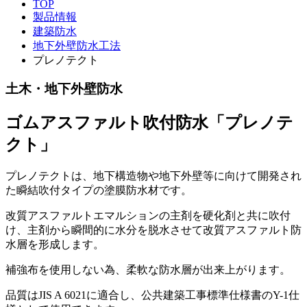
TOP
製品情報
建築防水
地下外壁防水工法
プレノテクト
土木・地下外壁防水
ゴムアスファルト吹付防水「プレノテ
クト」
プレノテクトは、地下構造物や地下外壁等に向けて開発され
た瞬結吹付タイプの塗膜防水材です。
改質アスファルトエマルションの主剤を硬化剤と共に吹付
け、主剤から瞬間的に水分を脱水させて改質アスファルト防
水層を形成します。
補強布を使用しない為、柔軟な防水層が出来上がります。
品質はJIS A 6021に適合し、公共建築工事標準仕様書のY-1仕