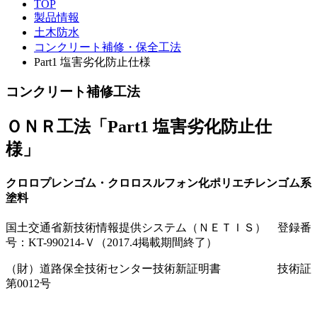
TOP
製品情報
土木防水
コンクリート補修・保全工法
Part1 塩害劣化防止仕様
コンクリート補修工法
ＯＮＲ工法「Part1 塩害劣化防止仕
様」
クロロプレンゴム・クロロスルフォン化ポリエチレンゴム系
塗料
国土交通省新技術情報提供システム（ＮＥＴＩＳ） 登録番
号：KT-990214-Ｖ（2017.4掲載期間終了）
（財）道路保全技術センター技術新証明書 技術証
第0012号