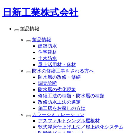
日新工業株式会社
製品情報
製品情報
建築防水
住宅建材
土木防水
屋上活用材・床材
防水の修繕工事をされる方へ
防水層の改修・修繕
調査診断
防水層の劣化現象
修繕工法の種類・防水層の種類
改修防水工法の選定
施工店をお探しの方は
カラーシミュレーション
アスファルトシングル屋根材
乾式浮床仕上げ工法／屋上緑化システム