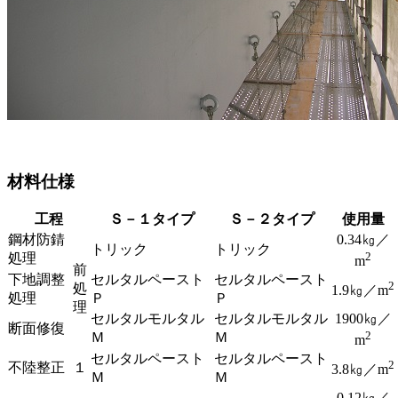
材料仕様
工程
Ｓ－１タイプ
Ｓ－２タイプ
使用量
鋼材防錆
0.34㎏／
トリック
トリック
2
処理
m
前
下地調整
セルタルペースト
セルタルペースト
2
処
1.9㎏／m
処理
Ｐ
Ｐ
理
セルタルモルタル
セルタルモルタル
1900㎏／
断面修復
2
Ｍ
Ｍ
m
セルタルペースト
セルタルペースト
2
不陸整正
１
3.8㎏／m
Ｍ
Ｍ
0.12㎏／