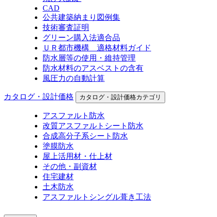
CAD
公共建築納まり図例集
技術審査証明
グリーン購入法適合品
ＵＲ都市機構 適格材料ガイド
防水層等の使用・維持管理
防水材料のアスベストの含有
風圧力の自動計算
カタログ・設計価格
カタログ・設計価格カテゴリ
アスファルト防水
改質アスファルトシート防水
合成高分子系シート防水
塗膜防水
屋上活用材・仕上材
その他・副資材
住宅建材
土木防水
アスファルトシングル葺き工法