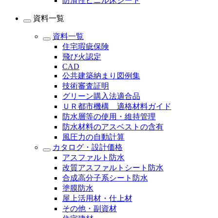
防滑性ビニル床シート
資料一覧
資料一覧
住宅瑕疵保険
飛び火認定
CAD
公共建築納まり図例集
技術審査証明
グリーン購入法適合品
ＵＲ都市機構 適格材料ガイド
防水層等の使用・維持管理
防水材料のアスベストの含有
風圧力の自動計算
カタログ・設計価格
アスファルト防水
改質アスファルトシート防水
合成高分子系シート防水
塗膜防水
屋上活用材・仕上材
その他・副資材