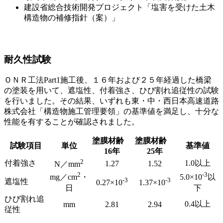
建設省総合技術開発プロジェクト「塩害を受けた土木
構造物の補修指針（案）」
耐久性試験
ＯＮＲ工法Part1施工後、１６年および２５年経過した橋梁
の塗装を用いて、遮塩性、付着強さ、ひび割れ追従性の試験
を行いました。その結果、いずれも東・中・西日本高速道路
株式会社「構造物施工管理要領」の基準値を満足し、十分な
性能を有することが確認されました。
塗膜材齢
塗膜材齢
試験項目
単位
基準値
16年
25年
2
付着強さ
1.0以上
1.27
1.52
N／mm
2
-3
mg／cm
・
5.0×10
以
-3
-3
遮塩性
0.27×10
1.37×10
日
下
ひび割れ追
0.4以上
mm
2.81
2.94
従性