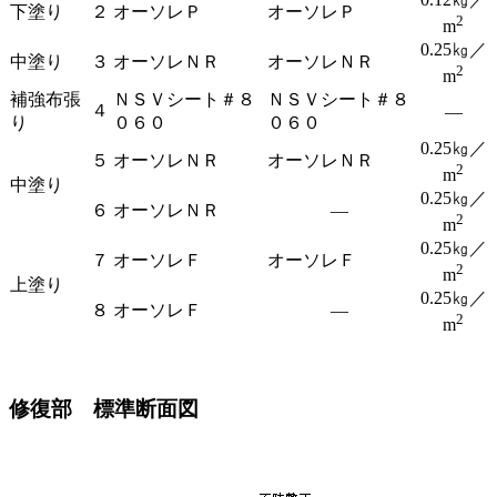
下塗り
２
オーソレＰ
オーソレＰ
2
m
0.25㎏／
中塗り
３
オーソレＮＲ
オーソレＮＲ
2
m
補強布張
ＮＳＶシート＃８
ＮＳＶシート＃８
４
―
り
０６０
０６０
0.25㎏／
５
オーソレＮＲ
オーソレＮＲ
2
m
中塗り
0.25㎏／
６
オーソレＮＲ
―
2
m
0.25㎏／
７
オーソレＦ
オーソレＦ
2
m
上塗り
0.25㎏／
８
オーソレＦ
―
2
m
修復部 標準断面図