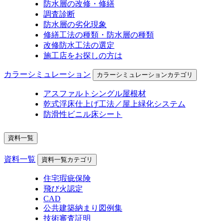
防水層の改修・修繕
調査診断
防水層の劣化現象
修繕工法の種類・防水層の種類
改修防水工法の選定
施工店をお探しの方は
カラーシミュレーション
カラーシミュレーションカテゴリ
アスファルトシングル屋根材
乾式浮床仕上げ工法／屋上緑化システム
防滑性ビニル床シート
資料一覧
資料一覧
資料一覧カテゴリ
住宅瑕疵保険
飛び火認定
CAD
公共建築納まり図例集
技術審査証明