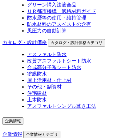
グリーン購入法適合品
ＵＲ都市機構 適格材料ガイド
防水層等の使用・維持管理
防水材料のアスベストの含有
風圧力の自動計算
カタログ・設計価格
カタログ・設計価格カテゴリ
アスファルト防水
改質アスファルトシート防水
合成高分子系シート防水
塗膜防水
屋上活用材・仕上材
その他・副資材
住宅建材
土木防水
アスファルトシングル葺き工法
企業情報
企業情報
企業情報カテゴリ