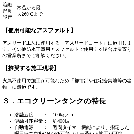
溶融
常温から最
温度
大260℃まで
設定
【使用可能なアスファルト】
アスリード工法に使用する「アスリードコート」に適用しま
す。その他防水工事用アスファルトで使用する場合は最寄り
の営業所までご相談ください。
【推奨する施工現場】
火気不使用で施工が可能なため「都市部や住宅密集地等の建
物」に最適です。
３．エコクリーンタンクの特長
溶融速度 ： 100㎏／ｈ
溶融可能容量： 約400㎏
自動電源 ： 週間タイマー機能により、指定した
曜日毎で自動ON/OFF可能（朝一番から施工が可能）