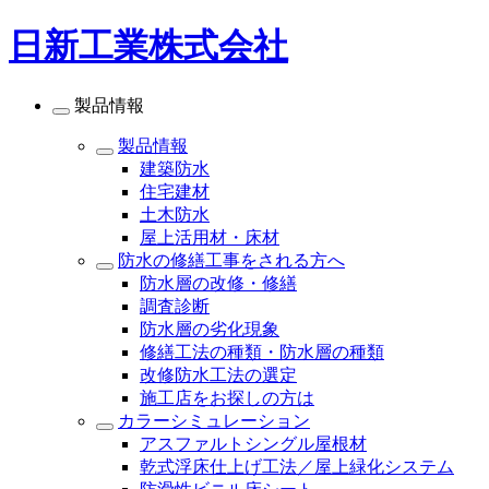
日新工業株式会社
製品情報
製品情報
建築防水
住宅建材
土木防水
屋上活用材・床材
防水の修繕工事をされる方へ
防水層の改修・修繕
調査診断
防水層の劣化現象
修繕工法の種類・防水層の種類
改修防水工法の選定
施工店をお探しの方は
カラーシミュレーション
アスファルトシングル屋根材
乾式浮床仕上げ工法／屋上緑化システム