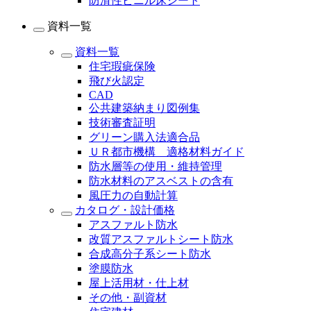
防滑性ビニル床シート
資料一覧
資料一覧
住宅瑕疵保険
飛び火認定
CAD
公共建築納まり図例集
技術審査証明
グリーン購入法適合品
ＵＲ都市機構 適格材料ガイド
防水層等の使用・維持管理
防水材料のアスベストの含有
風圧力の自動計算
カタログ・設計価格
アスファルト防水
改質アスファルトシート防水
合成高分子系シート防水
塗膜防水
屋上活用材・仕上材
その他・副資材