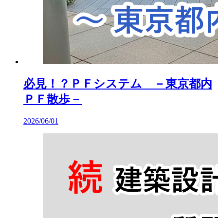
必見！？ＰＦシステム －東京都内
ＰＦ散歩－
2026/06/01