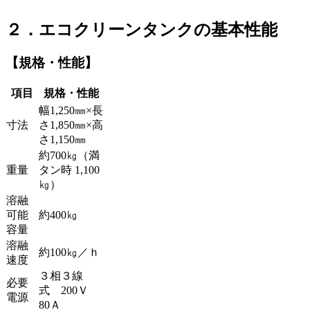
２．エコクリーンタンクの基本性能
【規格・性能】
項目
規格・性能
幅1,250㎜×長
寸法
さ1,850㎜×高
さ1,150㎜
約700㎏（満
重量
タン時 1,100
㎏）
溶融
可能
約400㎏
容量
溶融
約100㎏／ｈ
速度
３相３線
必要
式 200Ｖ
電源
80Ａ