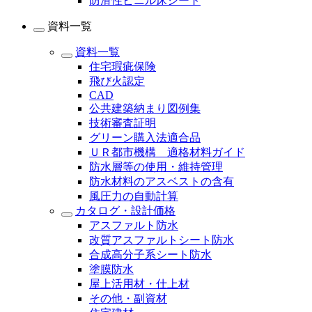
防滑性ビニル床シート
資料一覧
資料一覧
住宅瑕疵保険
飛び火認定
CAD
公共建築納まり図例集
技術審査証明
グリーン購入法適合品
ＵＲ都市機構 適格材料ガイド
防水層等の使用・維持管理
防水材料のアスベストの含有
風圧力の自動計算
カタログ・設計価格
アスファルト防水
改質アスファルトシート防水
合成高分子系シート防水
塗膜防水
屋上活用材・仕上材
その他・副資材