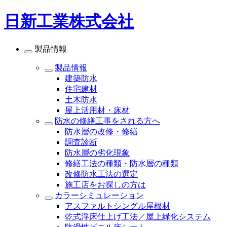
日新工業株式会社
製品情報
製品情報
建築防水
住宅建材
土木防水
屋上活用材・床材
防水の修繕工事をされる方へ
防水層の改修・修繕
調査診断
防水層の劣化現象
修繕工法の種類・防水層の種類
改修防水工法の選定
施工店をお探しの方は
カラーシミュレーション
アスファルトシングル屋根材
乾式浮床仕上げ工法／屋上緑化システム