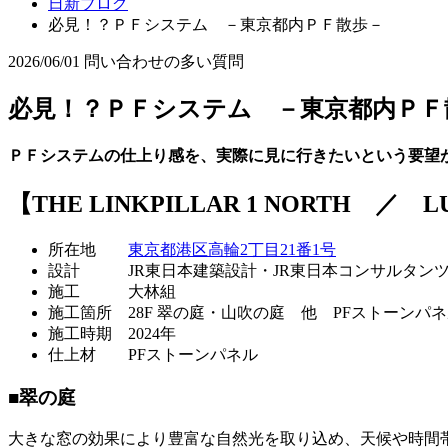
日新ブログ
必見！？ＰＦシステム －東京都内ＰＦ散歩－
2026/06/01
問い合わせの多い質問
必見！？ＰＦシステム －東京都内ＰＦ
ＰＦシステムの仕上り感を、実際に見に行きたいという要望
【
THE LINKPILLAR 1 NORTH ／ 
所在地
東京都港区高輪2丁目21番1号
設計 JR東日本建築設計・JR東日本コンサルタンツ
施工 大林組
施工箇所 28F 翠の庭・山吹の庭 他 PFストーンパ
施工時期 2024年
仕上材 PFストーンパネル
■翠の庭
大きな窓の効果により豊富な自然光を取り込め、天候や時間