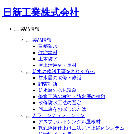
日新工業株式会社
製品情報
製品情報
建築防水
住宅建材
土木防水
屋上活用材・床材
防水の修繕工事をされる方へ
防水層の改修・修繕
調査診断
防水層の劣化現象
修繕工法の種類・防水層の種類
改修防水工法の選定
施工店をお探しの方は
カラーシミュレーション
アスファルトシングル屋根材
乾式浮床仕上げ工法／屋上緑化システム