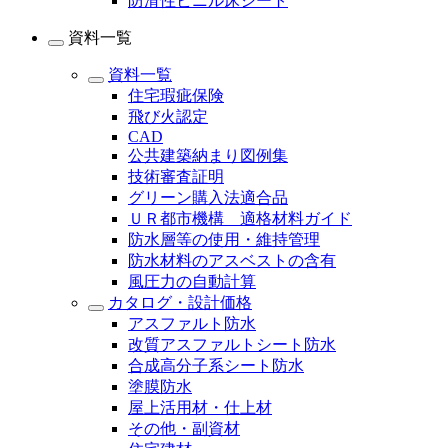
防滑性ビニル床シート
資料一覧
資料一覧
住宅瑕疵保険
飛び火認定
CAD
公共建築納まり図例集
技術審査証明
グリーン購入法適合品
ＵＲ都市機構 適格材料ガイド
防水層等の使用・維持管理
防水材料のアスベストの含有
風圧力の自動計算
カタログ・設計価格
アスファルト防水
改質アスファルトシート防水
合成高分子系シート防水
塗膜防水
屋上活用材・仕上材
その他・副資材