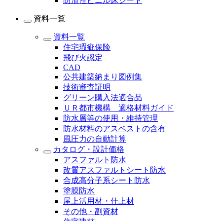
防滑性ビニル床シート
資料一覧
資料一覧
住宅瑕疵保険
飛び火認定
CAD
公共建築納まり図例集
技術審査証明
グリーン購入法適合品
ＵＲ都市機構 適格材料ガイド
防水層等の使用・維持管理
防水材料のアスベストの含有
風圧力の自動計算
カタログ・設計価格
アスファルト防水
改質アスファルトシート防水
合成高分子系シート防水
塗膜防水
屋上活用材・仕上材
その他・副資材