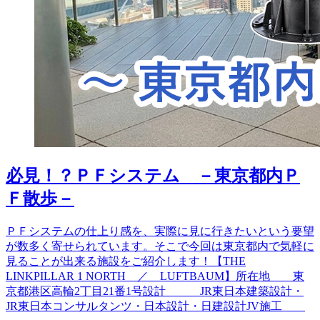
必見！？ＰＦシステム －東京都内Ｐ
Ｆ散歩－
ＰＦシステムの仕上り感を、実際に見に行きたいという要望
が数多く寄せられています。そこで今回は東京都内で気軽に
見ることが出来る施設をご紹介します！【THE
LINKPILLAR 1 NORTH ／ LUFTBAUM】所在地 東
京都港区高輪2丁目21番1号設計 JR東日本建築設計・
JR東日本コンサルタンツ・日本設計・日建設計JV施工