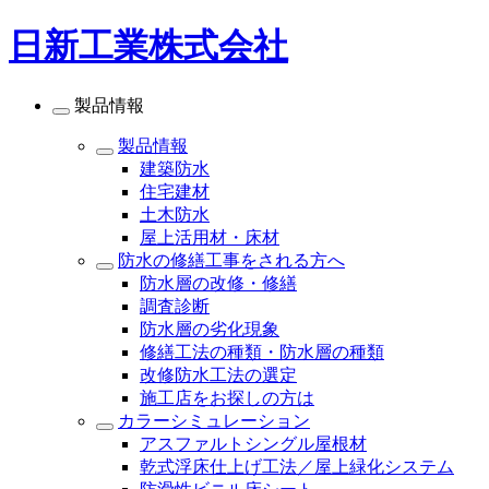
日新工業株式会社
製品情報
製品情報
建築防水
住宅建材
土木防水
屋上活用材・床材
防水の修繕工事をされる方へ
防水層の改修・修繕
調査診断
防水層の劣化現象
修繕工法の種類・防水層の種類
改修防水工法の選定
施工店をお探しの方は
カラーシミュレーション
アスファルトシングル屋根材
乾式浮床仕上げ工法／屋上緑化システム