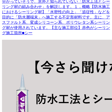
分かっていそうで、意外と知られていない「防水工法とシー
リング材の組み合わせ」を解説します。１．概略【防水施工
におけるシーリング材】「水密性の向上」「追従性」などを
目的に「防水層端末」へ施工する不定形材料です。主に、ア
スファルト系、変成シリコーン系、ポリウレタン系シーリン
グ材が使用されています。【主な施工部位】赤色がシーリン
グ施工箇所■シー