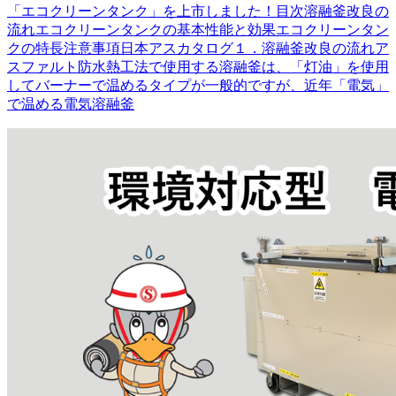
「エコクリーンタンク」を上市しました！目次溶融釜改良の
流れエコクリーンタンクの基本性能と効果エコクリーンタン
クの特長注意事項日本アスカタログ１．溶融釜改良の流れア
スファルト防水熱工法で使用する溶融釜は、「灯油」を使用
してバーナーで温めるタイプが一般的ですが、近年「電気」
で温める電気溶融釜