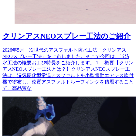
クリンアスNEOスプレー工法のご紹介
2026年5月 次世代のアスファルト防水工法「クリンアス
NEOスプレー工法」を上市しました。そこで今回は、当防
水工法の概要および特長をご紹介します。１．概要【クリン
アスNEOスプレー工法とは？】クリンアスNEOスプレー工
法は、湿気硬化型常温アスファルトを小型電動エアレス吹付
機で塗布し、改質アスファルトルーフィングを積層すること
で、高品質な